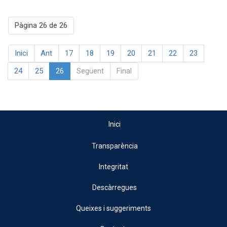
Pàgina 26 de 26
Inici
Ant
17
18
19
20
21
22
23
24
25
26
Següent
Final
Inici
Transparència
Integritat
Descàrregues
Queixes i suggeriments