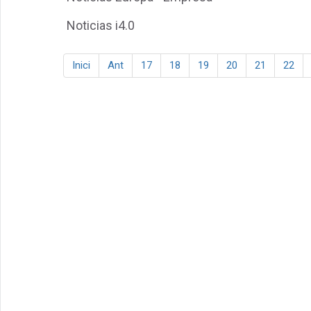
Noticias i4.0
Inici
Ant
17
18
19
20
21
22