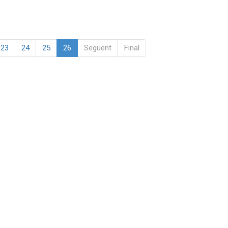
23
24
25
26
Següent
Final