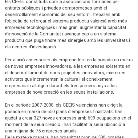
Els CEEIs, constituïts com a associacions formades per
entitats públiques i privades compromeses amb el
desenrotllament econòmic del seu entorn, treballen amb
l’objectiu de reforçar el sistema productiu valencià amb més
empreses tecnològiques i més gran, augmentar la capacitat
d’innovació de la Comunitat i avançar cap a un sistema
productiu que puga tindre més sinergies amb les universitats i
els centres d’investigació.
Per a això assessoren als emprenedors en la posada en marxa
de noves empreses innovadores, a les empreses existents en
el desenrotllament de nous projectes innovadors, exercixen
activitats que incrementen la cultura i el coneixement
empresarial i allotgen durant els tres primers anys a les
empreses de nova creació en les seues instal·lacions.
En el període 2007-2008, els CEEIS valencians han dirigit la
posada en marxa de 650
plans d’empreses finalitzats, han
ajudat a crear 327 noves empreses amb 699 ocupacions en el
moment de la seua creació i han facilitat la seua ubicació a
una mitjana de 75 empreses anuals.
De la mateixa manera, han organitzat prop de 500 jornades,