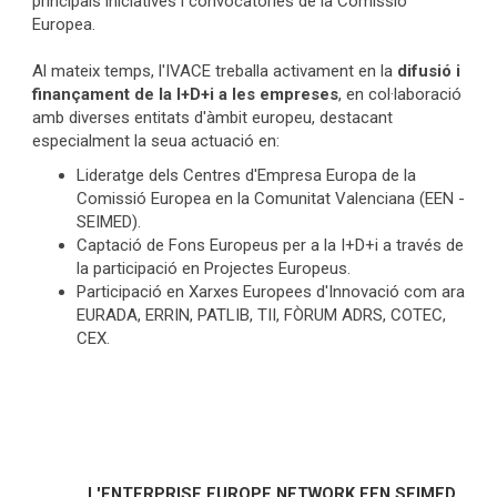
principals iniciatives i convocatòries de la Comissió
Europea.
Al mateix temps, l'IVACE treballa activament en la
difusió i
finançament de la I+D+i a les empreses
, en col·laboració
amb diverses entitats d'àmbit europeu, destacant
especialment la seua actuació en:
Lideratge dels Centres d'Empresa Europa de la
Comissió Europea en la Comunitat Valenciana (EEN -
SEIMED).
Captació de Fons Europeus per a la I+D+i a través de
la participació en Projectes Europeus.
Participació en Xarxes Europees d'Innovació com ara
EURADA, ERRIN, PATLIB, TII, FÒRUM ADRS, COTEC,
CEX.
L'ENTERPRISE EUROPE NETWORK EEN SEIMED