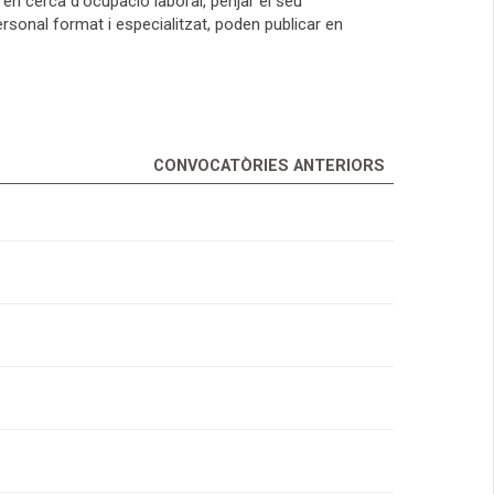
n cerca d'ocupació laboral, penjar el seu
ersonal format i especialitzat, poden publicar en
CONVOCATÒRIES ANTERIORS