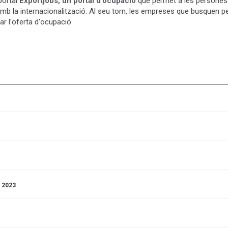
portal
Exportjobs, un portal d'ocupació
que permet a les persones e
 amb la internacionalització. Al seu torn, les empreses que busquen p
ar l'oferta d'ocupació
 2023