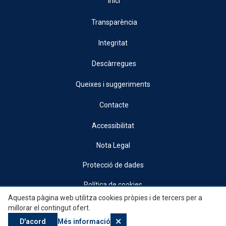
Inici
Transparència
Integritat
Descàrregues
Queixes i suggeriments
Contacte
Accessibilitat
Nota Legal
Protecció de dades
Política de cookies
Aquesta pàgina web utilitza cookies pròpies i de tercers per a
© 2026, Generalitat • Conselleria d’Indústria, Turisme, Innovació i Comerç •
millorar el contingut ofert.
Institut Valencià de Competitivitat Empresarial
×
D'acord
Més informació