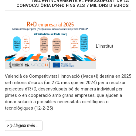
IVACE+I INCREMENTA EL PRESSUPOST DE LA
CONVOCATÒRIA D'R+D FINS ALS 7 MILIONS D'EUROS
L'Institut
Valencià de Competitivitat i Innovació (Ivace+i) destina en 2025
set milions d'euros (un 27% més que en 2024) per a recolzar
projectes d'R+D, desenvolupats bé de manera individual per
pimes o en cooperació amb grans empreses, que ajuden a
donar solució a possibles necessitats científiques o
tecnològiques (12-2-25)
Llegeix més …