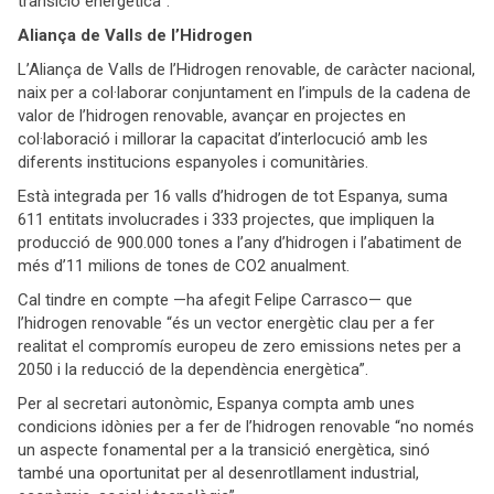
transició energètica”.
Aliança de Valls de l’Hidrogen
L’Aliança de Valls de l’Hidrogen renovable, de caràcter nacional,
naix per a col·laborar conjuntament en l’impuls de la cadena de
valor de l’hidrogen renovable, avançar en projectes en
col·laboració i millorar la capacitat d’interlocució amb les
diferents institucions espanyoles i comunitàries.
Està integrada per 16 valls d’hidrogen de tot Espanya, suma
611 entitats involucrades i 333 projectes, que impliquen la
producció de 900.000 tones a l’any d’hidrogen i l’abatiment de
més d’11 milions de tones de CO2 anualment.
Cal tindre en compte —ha afegit Felipe Carrasco— que
l’hidrogen renovable “és un vector energètic clau per a fer
realitat el compromís europeu de zero emissions netes per a
2050 i la reducció de la dependència energètica”.
Per al secretari autonòmic, Espanya compta amb unes
condicions idònies per a fer de l’hidrogen renovable “no només
un aspecte fonamental per a la transició energètica, sinó
també una oportunitat per al desenrotllament industrial,