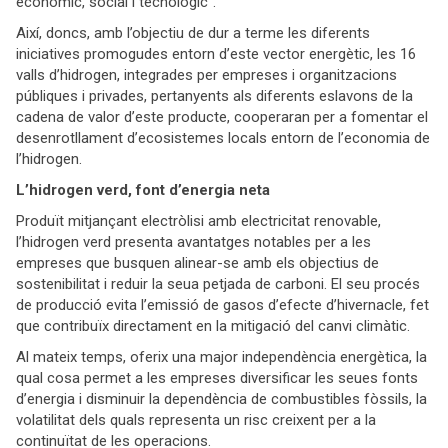
econòmic, social i tecnològic”.
Així, doncs, amb l’objectiu de dur a terme les diferents
iniciatives promogudes entorn d’este vector energètic, les 16
valls d’hidrogen, integrades per empreses i organitzacions
públiques i privades, pertanyents als diferents eslavons de la
cadena de valor d’este producte, cooperaran per a fomentar el
desenrotllament d’ecosistemes locals entorn de l’economia de
l’hidrogen.
L’hidrogen verd, font d’energia neta
Produït mitjançant electròlisi amb electricitat renovable,
l’hidrogen verd presenta avantatges notables per a les
empreses que busquen alinear-se amb els objectius de
sostenibilitat i reduir la seua petjada de carboni. El seu procés
de producció evita l’emissió de gasos d’efecte d’hivernacle, fet
que contribuïx directament en la mitigació del canvi climàtic.
Al mateix temps, oferix una major independència energètica, la
qual cosa permet a les empreses diversificar les seues fonts
d’energia i disminuir la dependència de combustibles fòssils, la
volatilitat dels quals representa un risc creixent per a la
continuïtat de les operacions.