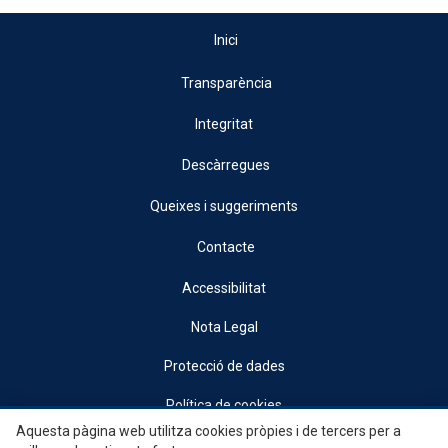
Inici
Transparència
Integritat
Descàrregues
Queixes i suggeriments
Contacte
Accessibilitat
Nota Legal
Protecció de dades
Política de cookies
Aquesta pàgina web utilitza cookies pròpies i de tercers per a
© 2026, Generalitat • Conselleria d’Indústria, Turisme, Innovació i Comerç •