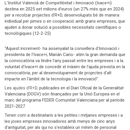
L'Institut Valencià de Competitivitat i Innovació (Ivace+i)
destina en 2025 set milions d'euros (un 27% més que en 2024)
per a recolzar projectes d'R+D, desenvolupats bé de manera
individual per pimes o en cooperació amb grans empreses, que
ajuden a donar solució a possibles necessitats científiques o
tecnològiques (12-2-25)
“Aquest increment- ha assenyalat la consellera d'Innovació i
presidenta de l'Ivace+i, Marián Cano- atén la gran demanda que
la convocatòria va tindre l'any passat entre les empreses i a la
voluntat d'Ivace+i de concedir el màxim de l'ajuda prevista en la
convocatòria, per al desenvolupament de projectes d'alt
impacte en l'àmbit de la tecnologia i la innovació”.
Les
ajudes d'R+D,
publicades en el Diari Oficial de la Generalitat
Valenciana (DOGV) són finançades per la Unió Europea en el
marc del programa FEDER Comunitat Valenciana per al període
2021-2027.
Tenen com a destinataris a les petites i mitjanes empreses i a
les joves empreses innovadores amb menys de cinc anys
d'antiguitat, per als qui no s'estableix un mínim de personal