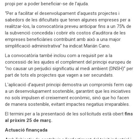
propi per a poder beneficiar-se de l'ajuda.
“Per a facilitar el desenvolupament d'aquests projectes i
sabedors de les dificultats que tenen algunes empreses per a
realitzar-los, la convocatòria preveu anticipar fins a un 75% de
la subvenció concedida i cobrir els costos d'auditora de les
empreses beneficiàries contribuint amb això a una major
simplificació administrativa” ha indicat Marián Cano.
La convocatòria també inclou com a requisit per a la
concessió de les ajudes el compliment del principi europeu de
“no causar un perjudici significatiu al medi ambient (DNSH)” per
part de tots els projectes que vagen a ser secundats.
L'aplicació d'aquest principi demostra un compromís ferm cap
a un desenvolupament sostenible, garantint que les iniciatives
no sols impulsen el creixement econòmic, sinó que ho facen
de manera sostenible, evitant impactes negatius irreparables.
El termini per a la presentació de les sol·licituds està obert
fins
al pròxim 25 de març.
Actuació finançada