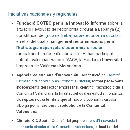
Iniciativas nacionales y regionales:
Fundació COTEC per a la innovació
: Informe sobre la
situació i evolució de l’economia circular a Espanya (2) i
constitució del
grup de treball sobre economia circular,
en el si del qual s’han generat recomanacions per a
l’
Estratègia espanyola d’economia circular
(actualment en fase d’elaboració). Hi han participat
entitats valencianes com IVACE, la Fundació Universitat-
Empresa de València i Mercadona.
Agència Valenciana d'Innovación:
Constitució del
Comité
Estratègic d’Innovació en Economia Circular,
format per experts
independents del sector empresarial, científic i tecnològic de la
Comunitat Valenciana, la finalitat del qual és estudiar i prioritzar
els
reptes i oportunitats
que el model d’economia circular
alberga
per al sistema productiu de la Comunitat
Valenciana.
Climate
KIC
S
p
a
i
n
:
Creació del grup de
líders d’innovació i
-
economia circular de la Comunitat Valenciana
, la finalitat del