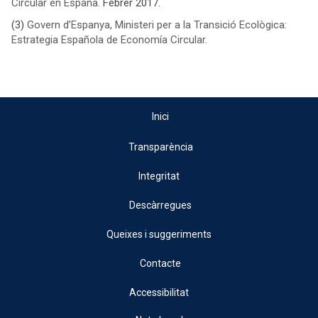
Circular en España
. Febrer 2017.
(3)
Govern d’Espanya, Ministeri per a la Transició Ecològica:
Estrategia Española de Economía Circular.
Inici
Transparència
Integritat
Descàrregues
Queixes i suggeriments
Contacte
Accessibilitat