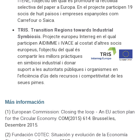
ITENE
, l’objectiu del qual és promoure la recollida
selectiva del paper a Europa. En el projecte participen 19
socis de huit països i empreses espanyoles com
Carrefour o Saica.
TRIS. Transition Regions towards Industrial
Symbiosis.
Projecte europeu Interreg en el qual
participen AIDIMME i IVACE al costat d’altres socis
europeus, l’objectiu del qual és
compartir les millors pràctiques
en simbiosi industrial i donar
suport a les autoritats públiques i organismes en
l’eficiència d’ús dels recursos i competitivitat de les
seues pimes.
Más información
(1)
European Commission: Closing the loop - An EU action plan
for the Circular Economy.
COM(2015) 614. Brussel.les,
Desembre 2015.
(2)
Fundación COTEC: Situación y evolución de la Economía