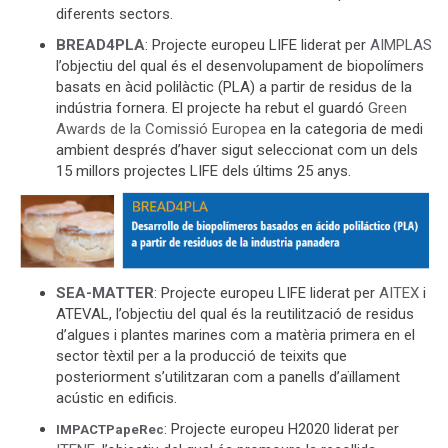
diferents sectors.
BREAD4PLA
: Projecte europeu LIFE liderat per
AIMPLAS
l’objectiu del qual és el desenvolupament de biopolímers
basats en àcid polilàctic (PLA) a partir de residus de la
indústria fornera. El projecte ha rebut el guardó
Green
Awards de la Comissió Europea
en la categoria de medi
ambient després d’haver sigut seleccionat com un dels
15 millors projectes LIFE dels últims 25 anys.
SEA-MATTER
: Projecte europeu LIFE liderat per
AITEX
i
ATEVAL, l’objectiu del qual és la reutilització de residus
d’algues i plantes marines com a matèria primera en el
sector tèxtil per a la producció de teixits que
posteriorment s’utilitzaran com a panells d’aïllament
acústic en edificis.
: Projecte europeu H2020 liderat per
IMPACTPapeRec