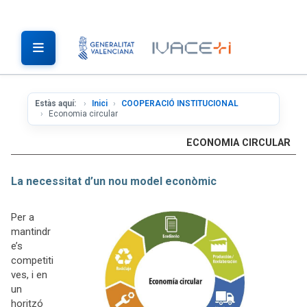
Estàs aquí:
Inici
COOPERACIÓ INSTITUCIONAL
Economia circular
ECONOMIA CIRCULAR
La necessitat d’un nou model econòmic
Per a
mantindr
e’s
competiti
ves, i en
un
horitzó