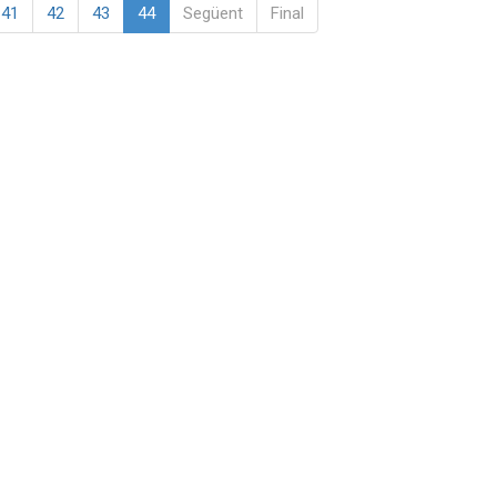
41
42
43
44
Següent
Final