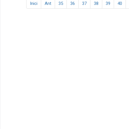
Inici
Ant
35
36
37
38
39
40