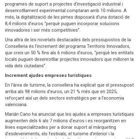
programes de suport a projectes d’investigació industrial i
desenrotllament experimental comptaran amb 10 milions. A
més, la digitalització de les pimes disposarà d’una dotació de
8,4 milions d’euros “perquè puguen incorporar solucions
innovadores i ser més competitives”.
Una altra de les novetats destacades dels pressupostos de la
Conselleria és l’increment del programa Territoris Innovadors,
que creix un 50 % fins als 6 milions d’euros, “perquè les entitats
locals puguen desenrotllar projectes innovadors que milloren la
vida dels ciutadans”.
Increment ajudes empreses turístiques
En l’àrea de turisme, la consellera ha explicat que el pressupost
arriba als 98 milions d’euros, un 21 % més que en 2025,
reforçant així un dels sectors estratègics per a l’economia
valenciana.
Marián Cano ha anunciat que les ajudes a empreses turístiques
augmenten dels 6 als 7 milions d’euros i es reorganitzen en
línies especialitzades per a donar suport al màrqueting
d’esdeveniments, els festivals, el turisme d’interior i la