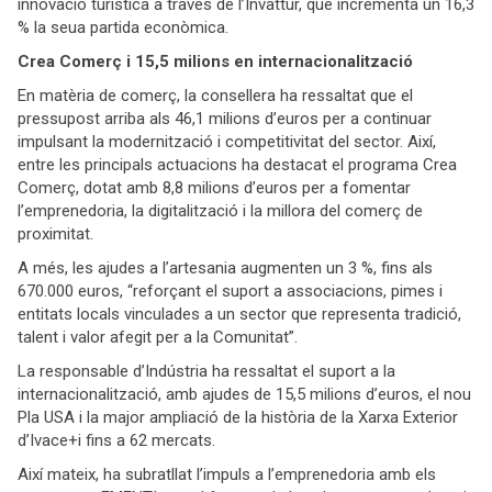
innovació turística a través de l’Invattur, que incrementa un 16,3
% la seua partida econòmica.
Crea Comerç i 15,5 milions en internacionalització
En matèria de comerç, la consellera ha ressaltat que el
pressupost arriba als 46,1 milions d’euros per a continuar
impulsant la modernització i competitivitat del sector. Així,
entre les principals actuacions ha destacat el programa Crea
Comerç, dotat amb 8,8 milions d’euros per a fomentar
l’emprenedoria, la digitalització i la millora del comerç de
proximitat.
A més, les ajudes a l’artesania augmenten un 3 %, fins als
670.000 euros, “reforçant el suport a associacions, pimes i
entitats locals vinculades a un sector que representa tradició,
talent i valor afegit per a la Comunitat”.
La responsable d’Indústria ha ressaltat el suport a la
internacionalització, amb ajudes de 15,5 milions d’euros, el nou
Pla USA i la major ampliació de la història de la Xarxa Exterior
d’Ivace+i fins a 62 mercats.
Així mateix, ha subratllat l’impuls a l’emprenedoria amb els