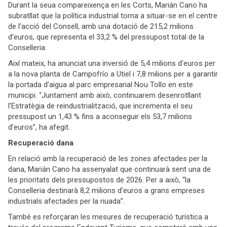
Durant la seua compareixença en les Corts, Marián Cano ha
subratllat que la política industrial torna a situar-se en el centre
de l’acció del Consell, amb una dotació de 215,2 milions
d’euros, que representa el 33,2 % del pressupost total de la
Conselleria.
Així mateix, ha anunciat una inversió de 5,4 milions d’euros per
a la nova planta de Campofrío a Utiel i 7,8 milions per a garantir
la portada d’aigua al parc empresarial Nou Tollo en este
municipi. “Juntament amb això, continuarem desenrotllant
l’Estratègia de reindustrialització, que incrementa el seu
pressupost un 1,43 % fins a aconseguir els 53,7 milions
d’euros”, ha afegit.
Recuperació dana
En relació amb la recuperació de les zones afectades per la
dana, Marián Cano ha assenyalat que continuarà sent una de
les prioritats dels pressupostos de 2026. Per a això, “la
Conselleria destinarà 8,2 milions d’euros a grans empreses
industrials afectades per la riuada”.
També es reforçaran les mesures de recuperació turística a