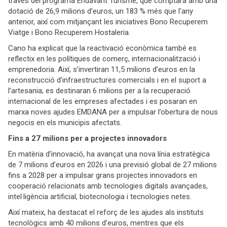
través del programa Endavant Turisme, que comptarà amb una
dotació de 26,9 milions d’euros, un 183 % més que l’any
anterior, així com mitjançant les iniciatives Bono Recuperem
Viatge i Bono Recuperem Hostaleria.
Cano ha explicat que la reactivació econòmica també es
reflectix en les polítiques de comerç, internacionalització i
emprenedoria. Així, s’invertiran 11,5 milions d’euros en la
reconstrucció d’infraestructures comercials i en el suport a
l’artesania; es destinaran 6 milions per a la recuperació
internacional de les empreses afectades i es posaran en
marxa noves ajudes EMDANA per a impulsar l’obertura de nous
negocis en els municipis afectats.
Fins a 27 milions per a projectes innovadors
En matèria d’innovació, ha avançat una nova línia estratègica
de 7 milions d’euros en 2026 i una previsió global de 27 milions
fins a 2028 per a impulsar grans projectes innovadors en
cooperació relacionats amb tecnologies digitals avançades,
intel·ligència artificial, biotecnologia i tecnologies netes.
Així mateix, ha destacat el reforç de les ajudes als instituts
tecnològics amb 40 milions d’euros, mentres que els