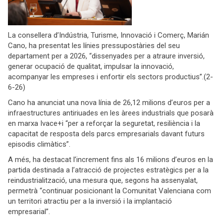
La consellera d’Indústria, Turisme, Innovació i Comerç, Marián
Cano, ha presentat les línies pressupostàries del seu
departament per a 2026, “dissenyades per a atraure inversió,
generar ocupació de qualitat, impulsar la innovació,
acompanyar les empreses i enfortir els sectors productius”.(2-
6-26)
Cano ha anunciat una nova línia de 26,12 milions d’euros per a
infraestructures antiriuades en les àrees industrials que posarà
en marxa Ivace+i “per a reforçar la seguretat, resiliència i la
capacitat de resposta dels parcs empresarials davant futurs
episodis climàtics”.
A més, ha destacat l’increment fins als 16 milions d’euros en la
partida destinada a l’atracció de projectes estratègics per a la
reindustrialització, una mesura que, segons ha assenyalat,
permetrà “continuar posicionant la Comunitat Valenciana com
un territori atractiu per a la inversió i la implantació
empresarial”.