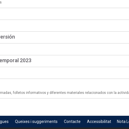
s
versión
temporal 2023
adas, folletos informativos y diferentes materiales relacionados con la activid
egues
Queixes i suggeriments
Contacte
Accessibilitat
Nota L