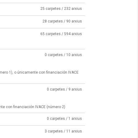
25 carpetes / 232 arxius
28 carpetes / 90 arxius
65 carpetes / 594 arxius
0 carpetes / 10 arxius
úmero 1), o únicamente con financiación IVACE
0 carpetes / 9 arxius
nte con financiación IVACE (número 2)
0 carpetes / 1 arxius
3 carpetes / 11 arxius