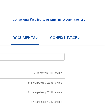
Conselleria d'Indústria, Turisme, Innovació i Comerç
DOCUMENTS
CONEIX L'IVACE
2 carpetes / 30 arxius
341 carpetes / 2299 arxius
275 carpetes / 2038 arxius
137 carpetes / 932 arxius