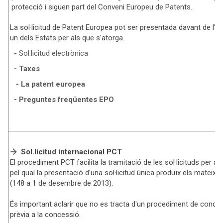
protecció i siguen part del Conveni Europeu de Patents.
La sol·licitud de Patent Europea pot ser presentada davant de l'O
un dels Estats per als que s'atorga.
-
Sol.licitud electrònica
-
Taxes
-
La patent europea
-
Preguntes freqüentes EPO
Sol.licitud internacional PCT
El procediment PCT facilita la tramitació de les sol·licituds per a
pel qual la presentació d'una sol·licitud única produïx els mateix
(148 a 1 de desembre de 2013).
És important aclarir que no es tracta d'un procediment de concess
prèvia a la concessió.