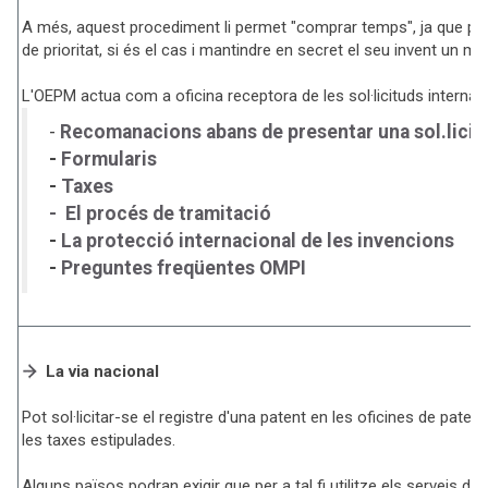
A més, aquest procediment li permet "comprar temps", ja que pot 
de prioritat, si és el cas i mantindre en secret el seu invent un mín
L'OEPM actua com a oficina receptora de les sol·licituds internac
-
Recomanacions abans de presentar una sol.licit
-
Formularis
-
Taxes
- El procés de tramitació
-
La protecció internacional de les invencions
-
Preguntes freqüentes OMPI
La via nacional
Pot sol·licitar-se el registre d'una patent en les oficines de pate
les taxes estipulades.
Alguns països podran exigir que per a tal fi utilitze els serveis d'u