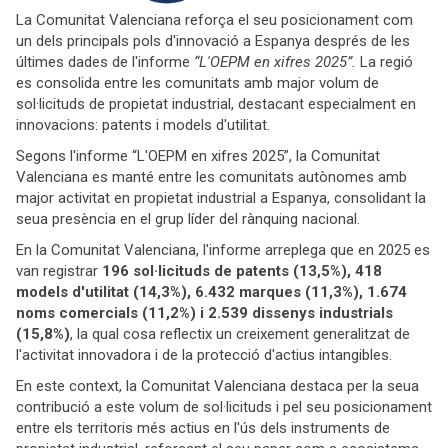
La Comunitat Valenciana reforça el seu posicionament com
un dels principals pols d'innovació a Espanya després de les
últimes dades de l'informe
“L'OEPM en xifres 2025”.
La regió
es consolida entre les comunitats amb major volum de
sol·licituds de propietat industrial, destacant especialment en
innovacions: patents i models d'utilitat.
Segons l'informe “L'OEPM en xifres 2025”, la Comunitat
Valenciana es manté entre les comunitats autònomes amb
major activitat en propietat industrial a Espanya, consolidant la
seua presència en el grup líder del rànquing nacional.
En la Comunitat Valenciana, l'informe arreplega que en 2025 es
van registrar
196 sol·licituds de patents (13,5%), 418
models d'utilitat (14,3%), 6.432 marques (11,3%), 1.674
noms comercials (11,2%) i 2.539 dissenys industrials
(15,8%)
, la qual cosa reflectix un creixement generalitzat de
l'activitat innovadora i de la protecció d'actius intangibles.
En este context, la Comunitat Valenciana destaca per la seua
contribució a este volum de sol·licituds i pel seu posicionament
entre els territoris més actius en l'ús dels instruments de