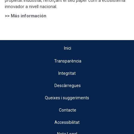
propietat industrial, reforçant el seu paper com a ecosistema
innovador a nivell nacional.
>> Más información
Inici
Transparència
Integritat
Descàrregues
Queixes i suggeriments
Contacte
Accessibilitat
Nota Legal