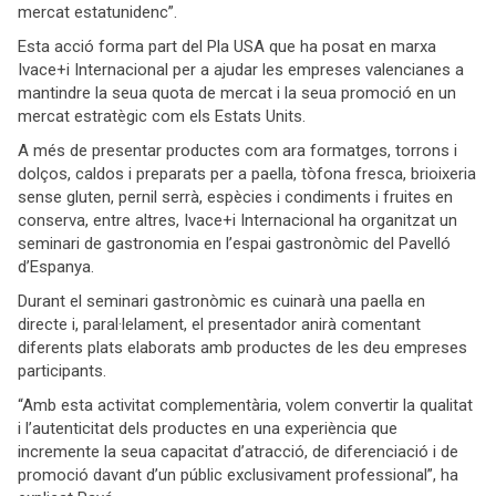
mercat estatunidenc”.
Esta acció forma part del Pla USA que ha posat en marxa
Ivace+i Internacional per a ajudar les empreses valencianes a
mantindre la seua quota de mercat i la seua promoció en un
mercat estratègic com els Estats Units.
A més de presentar productes com ara formatges, torrons i
dolços, caldos i preparats per a paella, tòfona fresca, brioixeria
sense gluten, pernil serrà, espècies i condiments i fruites en
conserva, entre altres, Ivace+i Internacional ha organitzat un
seminari de gastronomia en l’espai gastronòmic del Pavelló
d’Espanya.
Durant el seminari gastronòmic es cuinarà una paella en
directe i, paral·lelament, el presentador anirà comentant
diferents plats elaborats amb productes de les deu empreses
participants.
“Amb esta activitat complementària, volem convertir la qualitat
i l’autenticitat dels productes en una experiència que
incremente la seua capacitat d’atracció, de diferenciació i de
promoció davant d’un públic exclusivament professional”, ha