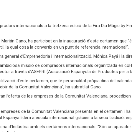
radors internacionals a la tretzena edició de la Fira Dia Màgic by Fi
, Marián Cano, ha participat en la inauguració d’este certamen que “é
, la qual cosa la convertix en un punt de referència internacional”.
ra general d’Emprenedoria i Internacionalització, Mónica Payá i la d
 ambiciosa missió de compradors internacionals organitzada en col
ector a través d’ASEPRI (Associació Espanyola de Productes per a la 
ització d’este certamen, que té personalitat pròpia dins del calenda
ixir de la Comunitat Valenciana”, ha subratllat Cano.
n l’oferta de les empreses de la Comunitat Valenciana, procedixen de 
s empreses de la Comunitat Valenciana presents en el certamen i ha 
spanya lidera a escala internacional gràcies a la seua tradició, espe
eria d’Indústria amb els certàmens internacionals. “Són un aparador f