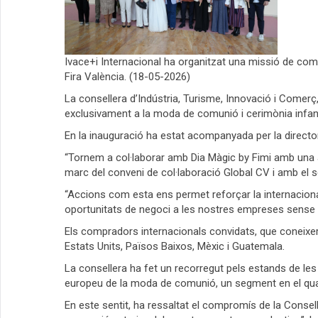
Ivace+i Internacional ha organitzat una missió de comp
Fira València. (18-05-2026)
La consellera d’Indústria, Turisme, Innovació i Comerç
exclusivament a la moda de comunió i cerimònia infantil
En la inauguració ha estat acompanyada per la directo
“Tornem a col·laborar amb Dia Màgic by Fimi amb una
marc del conveni de col·laboració Global CV i amb el s
“Accions com esta ens permet reforçar la internacional
oportunitats de negoci a les nostres empreses sense e
Els compradors internacionals convidats, que coneixera
Estats Units, Països Baixos, Mèxic i Guatemala.
La consellera ha fet un recorregut pels estands de le
europeu de la moda de comunió, un segment en el qual E
En este sentit, ha ressaltat el compromís de la Consell