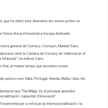
mi, que ha obert este divendres les seues portes en
s l’única fira professional a Europa dedicada
irectora general de Comerç i Consum, Maribel Sáez.
·laboració amb la Cambra de Comerç de València en el
Infància)”, ha indicat Cano.
ri firal, al mateix temps que acostem noves
països com Itàlia, Portugal, Irlanda, Malta, Líbia, els
destacat que “Dia Màgic és el principal aparador
cialització i capacitat d’innovació”.
onamental per a reforçar la internacionalització i la