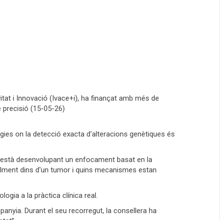
vitat i Innovació (Ivace+i), ha finançat amb més de
e precisió (15-05-26)
ies on la detecció exacta d'alteracions genètiques és
ui està desenvolupant un enfocament basat en la
ealment dins d'un tumor i quins mecanismes estan
ia a la pràctica clínica real.
ompanyia. Durant el seu recorregut, la consellera ha