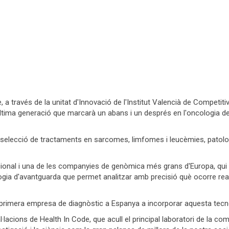
, a través de la unitat d'Innovació de l'Institut Valencià de Competiti
última generació que marcarà un abans i un després en l'oncologia d
 selecció de tractaments en sarcomes, limfomes i leucèmies, patolog
r nacional i una de les companyies de genòmica més grans d'Europa, q
logia d'avantguarda que permet analitzar amb precisió què ocorre r
rimera empresa de diagnòstic a Espanya a incorporar aquesta tecnolog
al·lacions de Health In Code, que acull el principal laboratori de la c