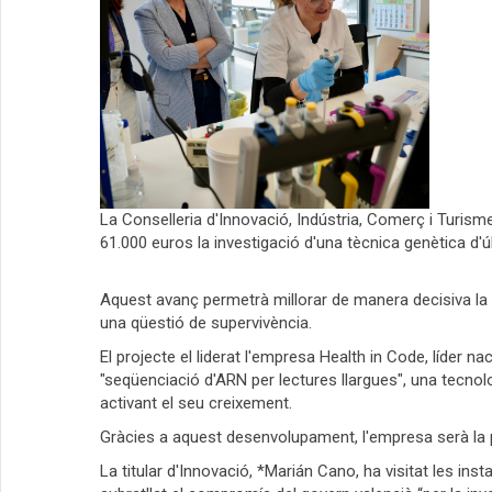
La Conselleria d'Innovació, Indústria, Comerç i Turisme
61.000 euros la investigació d'una tècnica genètica d'
Aquest avanç permetrà millorar de manera decisiva la
una qüestió de supervivència.
El projecte el liderat l'empresa Health in Code, líde
"seqüenciació d'ARN per lectures llargues", una tecno
activant el seu creixement.
Gràcies a aquest desenvolupament, l'empresa serà la p
La titular d'Innovació, *Marián Cano, ha visitat les inst