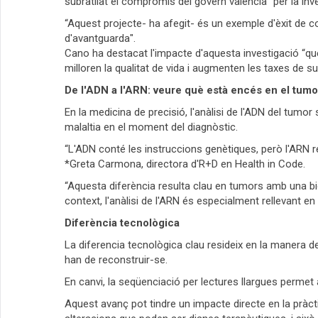
subratllat el compromís del govern valencià “per la inve
“Aquest projecte- ha afegit- és un exemple d'èxit de c
d'avantguarda".
Cano ha destacat l'impacte d'aquesta investigació “
milloren la qualitat de vida i augmenten les taxes de sup
De l'ADN a l'ARN: veure què està encés en el tumo
En la medicina de precisió, l'anàlisi de l'ADN del tumor s
malaltia en el moment del diagnòstic.
“L'ADN conté les instruccions genètiques, però l'ARN r
*Greta Carmona, directora d'R+D en Health in Code.
“Aquesta diferència resulta clau en tumors amb una bio
context, l'anàlisi de l'ARN és especialment rellevant e
Diferència tecnològica
La diferencia tecnològica clau resideix en la manera 
han de reconstruir-se.
En canvi, la seqüenciació per lectures llargues permet
Aquest avanç pot tindre un impacte directe en la pràct