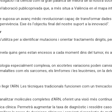
stigació i la ciència com la gran palanca de millora de la nostra soci
ol·laboració publicoprivada que, a més situa a València en el mapa in
que suposa un avanç mèdic revolucionari capaç de transformar dade
ervivència. Eixe és l'objectiu final del nostre suport a la innovació".
r
'utilitza per a identificar mutacions i orientar tractaments dirigits, per
evela quins gens estan encesos a cada moment dins del tumor, és a di
logia especialment complexa, on xicotetes variacions poden canviar 
n malalties com els sarcomes, els limfomes i les leucèmies, on la det
de llegir l'ARN. Les tècniques tradicionals funcionen com un trenca
 analitzar molècules completes d'ARN, oferint una visió més contínua 
ica clínica. Permetrà augmentar la taxa de diagnòstic i resoldre caso