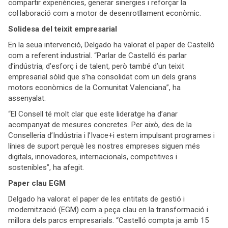
compartir experiències, generar sinergies i reforçar la
col·laboració com a motor de desenrotllament econòmic.
Solidesa del teixit empresarial
En la seua intervenció, Delgado ha valorat el paper de Castelló
com a referent industrial. “Parlar de Castelló és parlar
d’indústria, d’esforç i de talent, però també d’un teixit
empresarial sòlid que s’ha consolidat com un dels grans
motors econòmics de la Comunitat Valenciana”, ha
assenyalat.
“El Consell té molt clar que este lideratge ha d’anar
acompanyat de mesures concretes. Per això, des de la
Conselleria d’Indústria i l’Ivace+i estem impulsant programes i
línies de suport perquè les nostres empreses siguen més
digitals, innovadores, internacionals, competitives i
sostenibles”, ha afegit.
Paper clau EGM
Delgado ha valorat el paper de les entitats de gestió i
modernització (EGM) com a peça clau en la transformació i
millora dels parcs empresarials. “Castelló compta ja amb 15