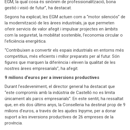
EGM, la qual cosa és sinònim de professionalització, bona
gestió i visió de futur”, ha destacat.
Segons ha explicat, les EGM actuen com a “motor silenciós” de
la modernització de les àrees industrials, ja que permeten
oferir servicis de valor afegit i impulsar projectes en àmbits
com la seguretat, la mobilitat sostenible, l’economia circular o
l’eficiència energètica.
“Contribuïxen a convertir els espais industrials en entorns més
competitius, més eficients i millor preparats per al futur. Són
figures que marquen la diferència i eleven la qualitat de les
nostres àrees empresarials”, ha afegit.
9 milions d’euros per a inversions productives
Durant l’esdeveniment, el director general ha destacat que
“este compromís amb la indústria de Castelló no es limita
únicament als parcs empresarials”. En este sentit, ha ressaltat
que, en els dos últims anys, la Conselleria ha destinat prop de 9
milions d’euros, a través de les ajudes Inpyme, per a donar
suport a les inversions productives de 26 empreses de la
província.