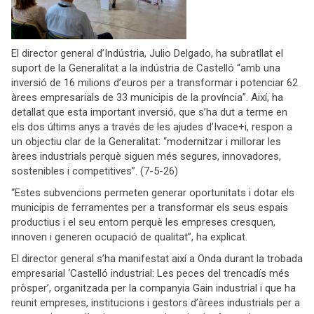
El director general d’Indústria, Julio Delgado, ha subratllat el
suport de la Generalitat a la indústria de Castelló “amb una
inversió de 16 milions d’euros per a transformar i potenciar 62
àrees empresarials de 33 municipis de la província”. Així, ha
detallat que esta important inversió, que s’ha dut a terme en
els dos últims anys a través de les ajudes d’Ivace+i, respon a
un objectiu clar de la Generalitat: “modernitzar i millorar les
àrees industrials perquè siguen més segures, innovadores,
sostenibles i competitives”. (7-5-26)
“Estes subvencions permeten generar oportunitats i dotar els
municipis de ferramentes per a transformar els seus espais
productius i el seu entorn perquè les empreses cresquen,
innoven i generen ocupació de qualitat”, ha explicat.
El director general s’ha manifestat així a Onda durant la trobada
empresarial ‘Castelló industrial: Les peces del trencadís més
pròsper’, organitzada per la companyia Gain industrial i que ha
reunit empreses, institucions i gestors d’àrees industrials per a