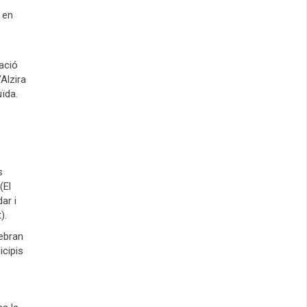
 en
uació
Alzira
uïda.
s
(El
ar i
).
rebran
icipis