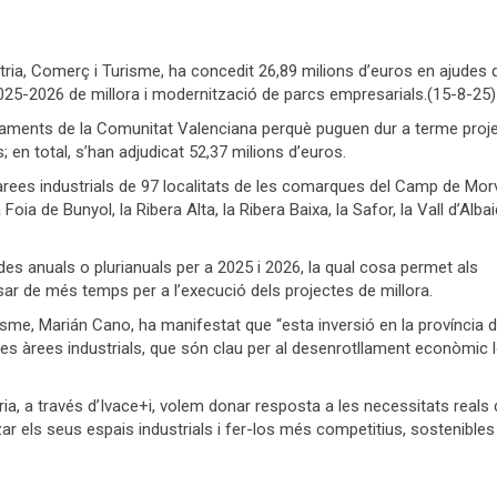
tria, Comerç i Turisme, ha concedit 26,89 milions d’euros en ajudes d
2025-2026 de millora i modernització de parcs empresarials.(15-8-25)
ntaments de la Comunitat Valenciana perquè puguen dur a terme proj
; en total, s’han adjudicat 52,37 milions d’euros.
n àrees industrials de 97 localitats de les comarques del Camp de Mor
oia de Bunyol, la Ribera Alta, la Ribera Baixa, la Safor, la Vall d’Albai
es anuals o plurianuals per a 2025 i 2026, la qual cosa permet als
osar de més temps per a l’execució dels projectes de millora.
isme, Marián Cano, ha manifestat que “esta inversió en la província 
les àrees industrials, que són clau per al desenrotllament econòmic l
ria, a través d’Ivace+i, volem donar resposta a les necessitats reals 
r els seus espais industrials i fer-los més competitius, sostenibles 