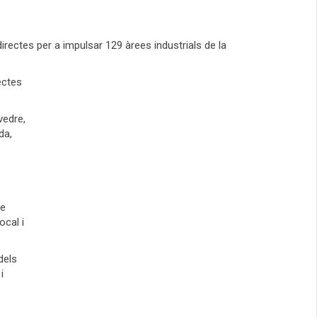
irectes per a impulsar 129 àrees industrials de la
ectes
vedre,
da,
de
ocal i
dels
i