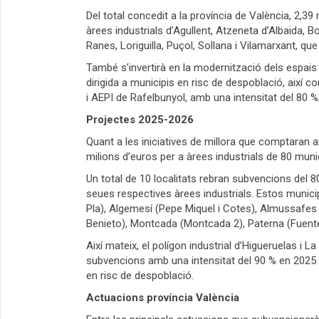
Del total concedit a la província de València, 2,39
àrees industrials d’Agullent, Atzeneta d’Albaida, Bo
Ranes, Loriguilla, Puçol, Sollana i Vilamarxant, qu
També s’invertirà en la modernització dels espais i
dirigida a municipis en risc de despoblació, així c
i AEPI de Rafelbunyol, amb una intensitat del 80 %,
Projectes 2025-2026
Quant a les iniciatives de millora que comptaran am
milions d’euros per a àrees industrials de 80 munic
Un total de 10 localitats rebran subvencions del 8
seues respectives àrees industrials. Estos municip
Pla), Algemesí (Pepe Miquel i Cotes), Almussafes (N
Benieto), Montcada (Montcada 2), Paterna (Fuente 
Així mateix, el polígon industrial d’Higueruelas i 
subvencions amb una intensitat del 90 % en 2025 i 
en risc de despoblació.
Actuacions província València