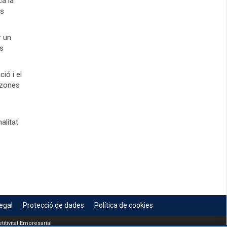
ca la
ns
r un
es
ió i el
s zones
alitat
egal
Protecció de dades
Política de cookies
itivitat Empresarial