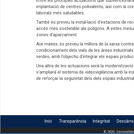
Entre les principals actuacions que subvencionarà
implantació de centres polivalents, així com la c
laborals més saludables.
També es preveu la instal·lació d’estacions de recàr
accés més sostenible als polígons. A estes mesures
zones d’aparcament.
Així mateix, es preveu la millora de la xarxa contra
condicionament dels vials de les àrees industrials.
verdes, amb l’objectiu d’integrar els espais produ
Una altra de les actuacions serà la modernització d
s’ampliarà el sistema de videovigilància amb la in
de reforçar la seguretat dins dels espais industria
Inici
Transparència
Integritat
Descàrr
© 2026, Generalitat