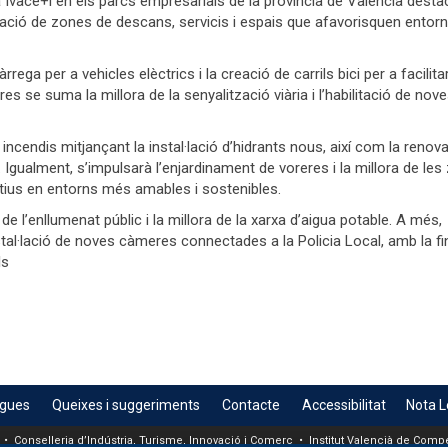
 Ivace+i en els parcs empresarials de la província de València desta
reació de zones de descans, servicis i espais que afavorisquen entor
rega per a vehicles elèctrics i la creació de carrils bici per a facilita
 se suma la millora de la senyalització viària i l’habilitació de nov
 incendis mitjançant la instal·lació d’hidrants nous, així com la renovac
 Igualment, s’impulsarà l’enjardinament de voreres i la millora de le
ctius en entorns més amables i sostenibles.
e l’enllumenat públic i la millora de la xarxa d’aigua potable. A més,
stal·lació de noves càmeres connectades a la Policia Local, amb la fin
ls
egues
Queixes i suggeriments
Contacte
Accessibilitat
Nota L
 • Conselleria d’Indústria, Turisme, Innovació i Comerç • Institut Valencià de Compet