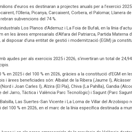
 milions d’euros es destinaran a projectes anuals per a l’exercici 2025
cairent, l’Olleria, Picanya, Carcaixent, Corbera, el Palomar, Llanera de
e rebran subvencions del 74 %.
ndustrials Los Planos d’Ademuz i La Foia de Bufali, en la línia d’act
om en les àrees empresarials d’Alfara del Patriarca, Partida Materna d’
 al disposar d’una entitat de gestió i modernització (EGM) ja constit
b ajudes per als exercicis 2025 i 2026, s’invertiran un total de 24,94
ipis.
0 % en 2025 i del 100 % en 2026, gràcies a la constitució d’EGM en le
is i àrees beneficiades són: Albalat de la Ribera (Jaume I), Alcàsser 
ord i Joan Carles I), Alzira (El Pla), Chiva (La Pahílla), Gandia (Alcod
del Jarro, Táctica i València Parc Tecnològic) i Sagunt (Parc Sagunt
La Balsilla, Las Suertes-San Vicente i La Loma de Villar del Arzobispo 
del 100 % en 2026, en el marc de la línia específica destinada a mun