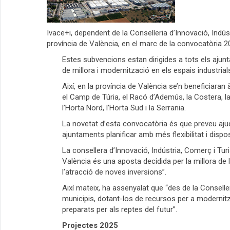
Ivace+i, dependent de la Conselleria d’Innovació, Indús
província de València, en el marc de la convocatòria 
Estes subvencions estan dirigides a tots els aju
de millora i modernització en els espais industrials
Així, en la província de València se’n beneficiara
el Camp de Túria, el Racó d’Ademús, la Costera, la F
l’Horta Nord, l’Horta Sud i la Serrania.
La novetat d’esta convocatòria és que preveu ajud
ajuntaments planificar amb més flexibilitat i disp
La consellera d’Innovació, Indústria, Comerç i Tur
València és una aposta decidida per la millora de 
l’atracció de noves inversions”.
Així mateix, ha assenyalat que “des de la Conselle
municipis, dotant-los de recursos per a modernitza
preparats per als reptes del futur”.
Projectes 2025