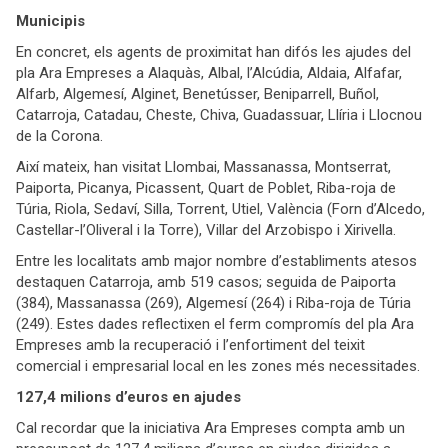
Municipis
En concret, els agents de proximitat han difós les ajudes del
pla Ara Empreses a Alaquàs, Albal, l’Alcúdia, Aldaia, Alfafar,
Alfarb, Algemesí, Alginet, Benetússer, Beniparrell, Buñol,
Catarroja, Catadau, Cheste, Chiva, Guadassuar, Llíria i Llocnou
de la Corona.
Així mateix, han visitat Llombai, Massanassa, Montserrat,
Paiporta, Picanya, Picassent, Quart de Poblet, Riba-roja de
Túria, Riola, Sedaví, Silla, Torrent, Utiel, València (Forn d’Alcedo,
Castellar-l’Oliveral i la Torre), Villar del Arzobispo i Xirivella.
Entre les localitats amb major nombre d’establiments atesos
destaquen Catarroja, amb 519 casos; seguida de Paiporta
(384), Massanassa (269), Algemesí (264) i Riba-roja de Túria
(249). Estes dades reflectixen el ferm compromís del pla Ara
Empreses amb la recuperació i l’enfortiment del teixit
comercial i empresarial local en les zones més necessitades.
127,4 milions d’euros en ajudes
Cal recordar que la iniciativa Ara Empreses compta amb un