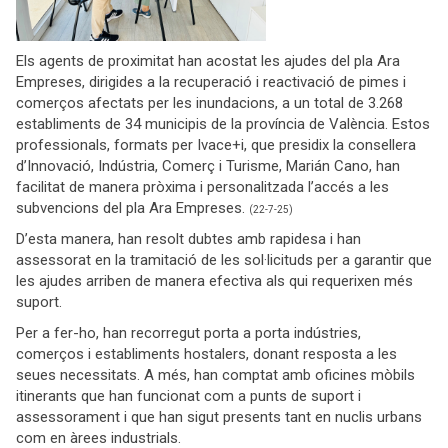
Els agents de proximitat han acostat les ajudes del pla Ara
Empreses, dirigides a la recuperació i reactivació de pimes i
comerços afectats per les inundacions, a un total de 3.268
establiments de 34 municipis de la província de València. Estos
professionals, formats per Ivace+i, que presidix la consellera
d’Innovació, Indústria, Comerç i Turisme, Marián Cano, han
facilitat de manera pròxima i personalitzada l’accés a les
subvencions del pla Ara Empreses.
(22-7-25)
D’esta manera, han resolt dubtes amb rapidesa i han
assessorat en la tramitació de les sol·licituds per a garantir que
les ajudes arriben de manera efectiva als qui requerixen més
suport.
Per a fer-ho, han recorregut porta a porta indústries,
comerços i establiments hostalers, donant resposta a les
seues necessitats. A més, han comptat amb oficines mòbils
itinerants que han funcionat com a punts de suport i
assessorament i que han sigut presents tant en nuclis urbans
com en àrees industrials.