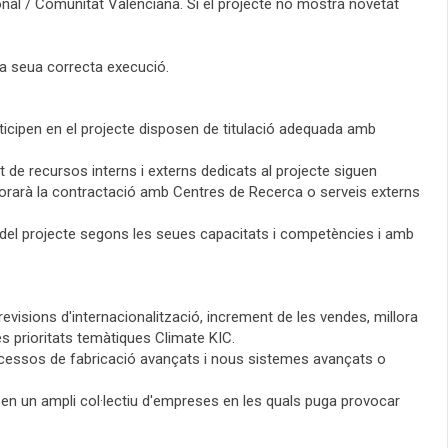
onal / Comunitat Valenciana. Si el projecte no mostra novetat
 la seua correcta execució.
ticipen en el projecte disposen de titulació adequada amb
t de recursos interns i externs dedicats al projecte siguen
lorarà la contractació amb Centres de Recerca o serveis externs
 del projecte segons les seues capacitats i competències i amb
revisions d'internacionalització, increment de les vendes, millora
les prioritats temàtiques Climate KIC.
ocessos de fabricació avançats i nous sistemes avançats o
s en un ampli col·lectiu d'empreses en les quals puga provocar