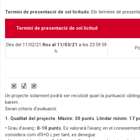
Termini de presentació de sol·licituds:
Els terminis de presenta
Termini de presentació de sol.licitud
Des del 11/02/21
fins al 11/03/21
a les 23:59:59
Po
h.
Un projecte solament podrà ser recolzat quan la puntuació obting
barem.
Seran criteris d'avaluació:
1. Qualitat del projecte. Màxim: 30 punts. Llindar mínim: 17 p
•
Grau d’avanç
: 0-10 punts.
Es valorarà l’avanç en el coneixement c
considera com d’R+D i, per tant, es denegue.