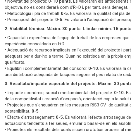
•
Novetat del projecte:
0-10 punts.
Es valoraran els antecedents o
objectiva, no es considerarà com d’R+D i, per tant, serà denegat.
•
Metodologia i pla de treball:
0-5.
Es valorarà la qualitat del pla d
•
Pressupost del projecte:
0-5.
Es valorarà l'adequació del pressup
2. Viabilitat tècnica. Màxim: 30 punts. Llindar mínim: 15 punt
•
Capacitat i experiència de l'equip de treball de les empreses que 
experiència consolidada en I+D.
•
Adequació de recursos implicats en l'execució del projecte i par
adequats per a dur-ho a terme. Quan no existisca en la pròpia em
qualificats.
•
Equilibri i complementarietat del consorci:
0-10.
Es valorarà la c
una distribució adequada de tasques segons el pes relatiu de cada
3. Resultats/impacte esperable del projecte. Màxim: 30 punts
•
Impacte econòmic, social i mediambiental del projecte:
0-10.
Es 
de la competitivitat i creació d'ocupació; orientació cap a la salut 
•
Projectes que s'enquadren en les mesures RIS3 CV de qualitat 
sostenibilitat
. 0-5
.
•
Efecte d'arrossegament:
0-5.
Es valorarà l'efecte arrossegue del
actuacions tendents a fer seues, emular o basar-se en els assoli
•
Projectes els resultats dels quals siguen prototips propers al m