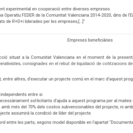
ment experimental en cooperació entre diverses empreses.
peratiu FEDER de la Comunitat Valenciana 2014-2020, dins de l'Eix 
itats de R+D+i liderades per les empreses,[…]"
Empreses beneficiàries
ió situat a la Comunitat Valenciana en el moment de la presentac
rativistes,
consignades en el rebut de liquidació de cotitzacions de
, entre altres, d'executar un projecte comú en el marc d'aquest prog
 independents entre si
cessàriament sol·licitants d'ajuda a aquest programa per al mateix 
la amb més del 70% dels costos subvencionables del projecte, ni am
ecte assumirà la condició de líder del projecte.
cord entre les parts, segons model disponible en l'apartat "Document