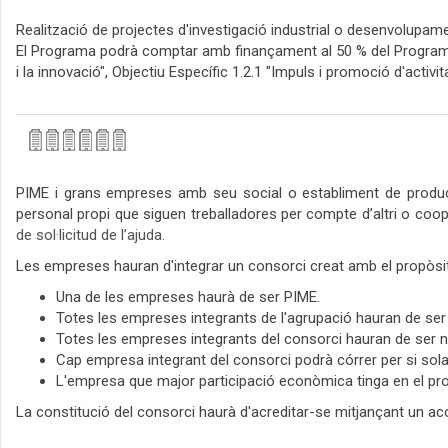
Realització de projectes d'investigació industrial o desenvolupa
El Programa podrà comptar amb finançament al 50 % del Programa O
i la innovació", Objectiu Específic 1.2.1 "Impuls i promoció d'activ
PIME i grans empreses amb seu social o establiment de producc
personal propi que siguen treballadores per compte d’altri o coope
de sol·licitud de l’ajuda.
Les empreses hauran d'integrar un consorci creat amb el propòsit
Una de les empreses haurà de ser PIME.
Totes les empreses integrants de l'agrupació hauran de ser
Totes les empreses integrants del consorci hauran de ser ne
Cap empresa integrant del consorci podrà córrer per si so
L'empresa que major participació econòmica tinga en el proj
La constitució del consorci haurà d'acreditar-se mitjançant un a