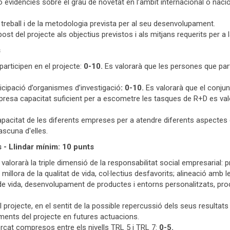
 evidències sobre el grau de novetat en l’àmbit internacional o naci
e treball i de la metodologia prevista per al seu desenvolupament.
ost del projecte als objectius previstos i als mitjans requerits per a
s
participen en el projecte:
0-10.
Es valorarà que les persones que par
ticipació d’organismes d’investigació
: 0-10.
Es valorarà que el conjun
presa capacitat suficient per a escometre les tasques de R+D es va
apacitat de les diferents empreses per a atendre diferents aspectes
scuna d'elles.
 - Llindar mínim: 10 punts
valorarà la triple dimensió de la responsabilitat social empresarial: p
i millora de la qualitat de vida, col·lectius desfavorits; alineació amb 
de vida, desenvolupament de productes i entorns personalitzats, pr
 projecte, en el sentit de la possible repercussió dels seus resultat
ments del projecte en futures actuacions.
ercat compresos entre els nivells TRL 5 i TRL 7:
0-5.