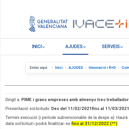
INICI
AJUDES
SERVEIS
Estàs aquí:
Inici
AJUDES
Innovació i R+D
Con
Dirigit a:
PIME i grans empreses amb almenys tres treballadors
Presentació sol.licituds:
Des del 11/02/2021fins al 11/03/2021
Termini execució (i període subvencionable de la despe a): Haurà d
data sol·licitud i podrà finalitzar-se
fins al 31/12/2022 (**)