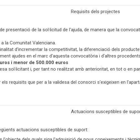
Requisits dels projectes
 de presentació de la sol·licitud de l'ajuda, de manera que la convoca
e a la Comunitat Valenciana.
litat d'incrementar la competitivitat, la diferenciació dels producte
ment ajudes en el marc d'aquesta convocatòria i d'altres procedents 
uros i menor de 500.000 euros
a sol·licitant i, per tant no realitzat amb anterioritat, en tot o en 
 els requisits que per a la validesa del consorci s'exigeixen en l'apa
Actuacions susceptibles de supo
egüents actuacions susceptibles de suport:
ics l'objecte dels quals siga l'adquisició de nous coneixements i tècni