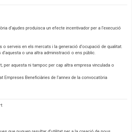
tòria d'ajudes produïsca un efecte incentivador per a l'execució
s o serveis en els mercats i la generació d'ocupació de qualitat.
d'aquesta o una altra administració o ens públic.
part, per aquesta ni tampoc per cap altra empresa vinculada o
rtat Empreses Beneficiàries de l'annex de la convocatòria
rt
ques que puguen resultar d'utilitat per a la creació de nous