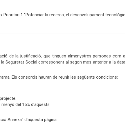
Prioritari 1 "Potenciar la recerca, el desenvolupament tecnològic
ió de la justificació, que tinguen almenys
tres persones com a
 la Seguretat Social corresponent al segon mes anterior a la data
rama. Els consorcis hauran de reunir les següents condicions:
projecte.
b menys del 15% d'aquests.
ació Annexa" d'aquesta pàgina.