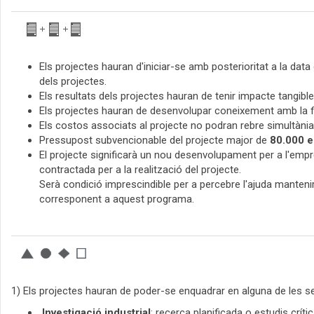
Els projectes hauran d'iniciar-se amb posterioritat a la data
dels projectes.
Els resultats dels projectes hauran de tenir impacte tangibl
Els projectes hauran de desenvolupar coneixement amb la fina
Els costos associats al projecte no podran rebre simultània
Pressupost subvencionable del projecte major de
80.000 e
El projecte significarà un nou desenvolupament per a l'empres
contractada per a la realització del projecte.
Serà condició imprescindible per a percebre l'ajuda mantenir
corresponent a aquest programa.
1) Els projectes hauran de poder-se enquadrar en alguna de les s
Investigació industrial
: recerca planificada o estudis crít