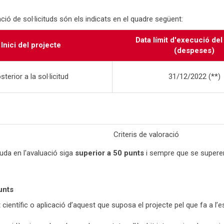
ció de sol·licituds són els indicats en el quadre següent:
Data límit d'execució del
Inici del projecte
(despeses)
sterior a la sol·licitud
31/12/2022 (**)
Criteris de valoració
uda en l'avaluació siga
superior a 50 punts
i sempre que se superen 
unts
ientífic o aplicació d’aquest que suposa el projecte pel que fa a l’es