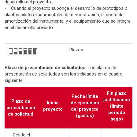
desarrollo del proyecto.
• Cuando el proyecto suponga el desarrollo de prototipos o
plantas piloto experimentales de demostración, el coste de
amortización del instrumental y el equipamiento que se integre
en el desarrollo previsto.
Plazos
Plazo de presentación de solicitudes:
Los plazos de
presentación de solicitudes son los indicados en el cuadro
siguiente:
Fin plazo
Fecha límite
justificación
Plazo de
Inicio
de ejecución
(límite
presentación
proyecto
del proyecto
periodo
de solicitud
(gastos)
pago)
Desde el