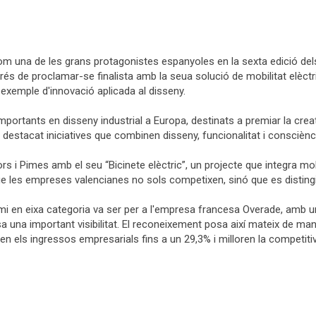
m una de les grans protagonistes espanyoles en la sexta edició de
prés de proclamar-se finalista amb la seua solució de mobilitat elèct
exemple d'innovació aplicada al disseny.
tants en disseny industrial a Europa, destinats a premiar la creativi
 destacat iniciatives que combinen disseny, funcionalitat i conscièn
 i Pimes amb el seu “Bicinete elèctric”, un projecte que integra mobi
e les empreses valencianes no sols competixen, sinó que es distingix
i en eixa categoria va ser per a l'empresa francesa Overade, amb un
a una important visibilitat. El reconeixement posa així mateix de manife
n els ingressos empresarials fins a un 29,3% i milloren la competitiv