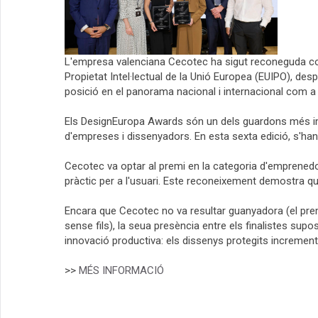
L'empresa valenciana Cecotec ha sigut reconeguda co
Propietat Intel·lectual de la Unió Europea (EUIPO), des
posició en el panorama nacional i internacional com a 
Els DesignEuropa Awards són un dels guardons més impor
d'empreses i dissenyadors. En esta sexta edició, s'han
Cecotec va optar al premi en la categoria d'emprenedors
pràctic per a l'usuari. Este reconeixement demostra qu
Encara que Cecotec no va resultar guanyadora (el prem
sense fils), la seua presència entre els finalistes supos
innovació productiva: els dissenys protegits incremente
>>
MÉS INFORMACIÓ