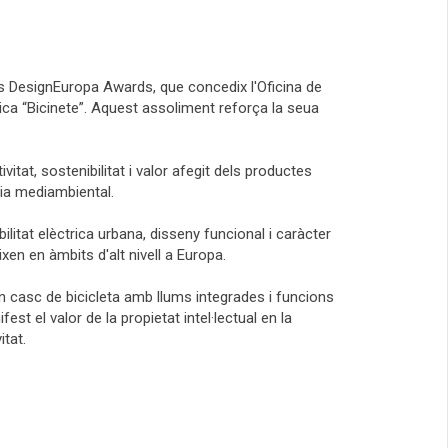
ls
DesignEuropa Awards
, que concedix l'Oficina de
rica “Bicinete”. Aquest assoliment reforça la seua
tat, sostenibilitat i valor afegit dels productes
cia mediambiental.
litat elèctrica urbana, disseny funcional i caràcter
en en àmbits d'alt nivell a Europa.
 casc de bicicleta amb llums integrades i funcions
st el valor de la propietat intel·lectual en la
itat.