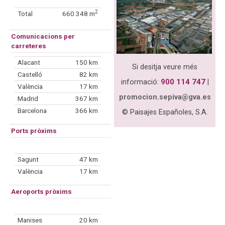
2
Total
660.348 m
Comunicacions per
carreteres
Alacant
150 km
Si desitja veure més
Castelló
82 km
900 114 747
informació:
|
València
17 km
promocion.sepiva@gva.es
Madrid
367 km
Barcelona
366 km
© Paisajes Españoles, S.A.
Ports pròxims
Sagunt
47 km
València
17 km
Aeroports pròxims
Manises
20 km