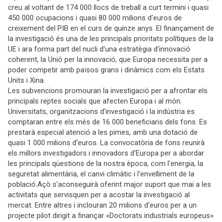
creu al voltant de 174 000 llocs de treball a curt termini i quasi
450 000 ocupacions i quasi 80 000 milions d'euros de
creixement del PIB en el curs de quinze anys. El finançament de
la investigació és una de les principals prioritats polítiques de la
UE i ara forma part del nucli d'una estratègia d'innovació
coherent, la Unió per la innovació, que Europa necessita per a
poder competir amb països grans i dinàmics com els Estats
Units i Xina.
Les subvencions promouran la investigació per a afrontar els
principals reptes socials que afecten Europa i al món.
Universitats, organitzacions d'investigació i la indústria es
comptaran entre els més de 16 000 beneficiaris dels fons. Es
prestarà especial atenció a les pimes, amb una dotació de
quasi 1 000 milions d'euros. La convocatòria de fons reunirà
els millors investigadors i innovadors d'Europa per a abordar
les principals qüestions de la nostra època, com l'energia, la
seguretat alimentària, el canvi climàtic i l'envelliment de la
població.Açò s'aconseguirà oferint major suport que mai a les
activitats que servisquen per a acostar la investigació al
mercat. Entre altres i inclouran 20 milions d'euros per a un
projecte pilot dirigit a finançar «Doctorats industrials europeus»