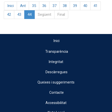
Inici
Ant
35
36
37
38
39
40
41
42
43
44
Següent
Final
Inici
Transparència
Integritat
Descàrregues
Queixes i suggeriments
Contacte
Accessibilitat