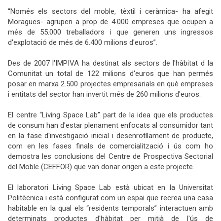
“Només els sectors del moble, tèxtil i ceràmica- ha afegit
Moragues- agrupen a prop de 4.000 empreses que ocupen a
més de 55.000 treballadors i que generen uns ingressos
d'explotació de més de 6.400 milions d'euros”.
Des de 2007 l'IMPIVA ha destinat als sectors de l'hàbitat d la
Comunitat un total de 122 milions d'euros que han permés
posar en marxa 2.500 projectes empresarials en què empreses
i entitats del sector han invertit més de 260 milions d'euros.
El centre “Living Space Lab” part de la idea que els productes
de consum han d'estar plenament enfocats al consumidor tant
en la fase d'investigació inicial i desenrotllament de producte,
com en les fases finals de comercialització i ús com ho
demostra les conclusions del Centre de Prospectiva Sectorial
del Moble (CEFFOR) que van donar origen a este projecte.
El laboratori Living Space Lab està ubicat en la Universitat
Politècnica i està configurat com un espai que recrea una casa
habitable en la qual els “residents temporals” interactuen amb
determinats productes d'hàbitat per mitjà de l'ús de