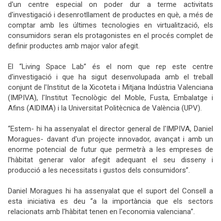
d'un centre especial on poder dur a terme activitats
d'investigació i desenrotllament de productes en què, a més de
comptar amb les últimes tecnologies en virtualització, els
consumidors seran els protagonistes en el procés complet de
definir productes amb major valor afegit.
El “Living Space Lab” és el nom que rep este centre
d'investigació i que ha sigut desenvolupada amb el treball
conjunt de l'Institut de la Xicoteta i Mitjana Indústria Valenciana
(IMPIVA), l'Institut Tecnològic del Moble, Fusta, Embalatge i
Afins (AIDIMA) i la Universitat Politècnica de València (UPV).
“Estem- hi ha assenyalat el director general de l'IMPIVA, Daniel
Moragues- davant d'un projecte innovador, avançat i amb un
enorme potencial de futur que permetrà a les empreses de
l'hàbitat generar valor afegit adequant el seu disseny i
producció a les necessitats i gustos dels consumidors”.
Daniel Moragues hi ha assenyalat que el suport del Consell a
esta iniciativa es deu “a la importància que els sectors
relacionats amb l'hàbitat tenen en l'economia valenciana”.