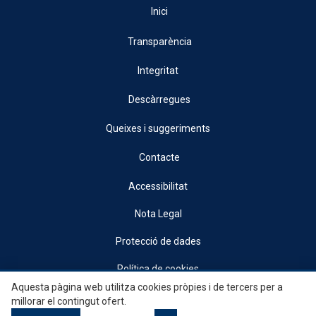
Inici
Transparència
Integritat
Descàrregues
Queixes i suggeriments
Contacte
Accessibilitat
Nota Legal
Protecció de dades
Política de cookies
Aquesta pàgina web utilitza cookies pròpies i de tercers per a
© 2026, Generalitat • Conselleria d’Indústria, Turisme, Innovació i Comerç •
millorar el contingut ofert.
Institut Valencià de Competitivitat Empresarial