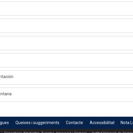
ntación
ntaria
egues
Queixes i suggeriments
Contacte
Accessibilitat
Nota L