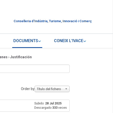
Conselleria d'Indústria, Turisme, Innovació i Comerç
DOCUMENTS
CONEIX L'IVACE
venes
›
Justificación
Order by
Título del fichero
Subido:
28 Jul 2025
Descargado
333
veces