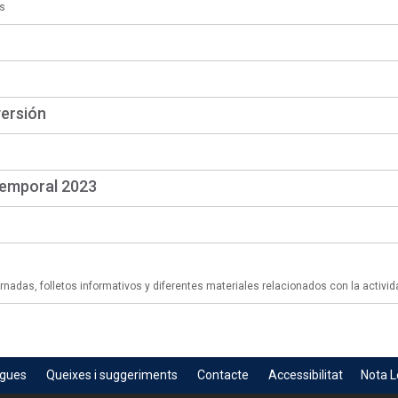
s
versión
temporal 2023
adas, folletos informativos y diferentes materiales relacionados con la activid
egues
Queixes i suggeriments
Contacte
Accessibilitat
Nota L