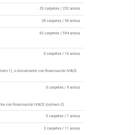
25 carpetes / 232 arxius
28 carpetes / 90 arxius
65 carpetes / 594 arxius
0 carpetes / 10 arxius
úmero 1), o únicamente con financiación IVACE
0 carpetes / 9 arxius
nte con financiación IVACE (número 2)
0 carpetes / 1 arxius
3 carpetes / 11 arxius