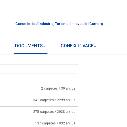
Conselleria d'Indústria, Turisme, Innovació i Comerç
DOCUMENTS
CONEIX L'IVACE
2 carpetes / 30 arxius
341 carpetes / 2299 arxius
275 carpetes / 2038 arxius
137 carpetes / 932 arxius