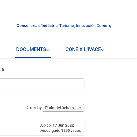
Conselleria d'Indústria, Turisme, Innovació i Comerç
DOCUMENTS
CONEIX L'IVACE
ia
Order by
Título del fichero
Subido:
17 Jun 2022
Descargado
1250
veces