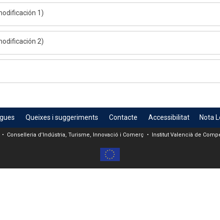
odificación 1)
odificación 2)
egues
Queixes i suggeriments
Contacte
Accessibilitat
Nota L
 • Conselleria d’Indústria, Turisme, Innovació i Comerç • Institut Valencià de Compet