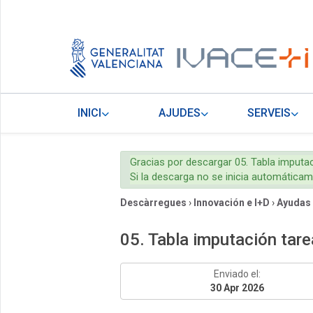
INICI
AJUDES
SERVEIS
Gracias por descargar 05. Tabla imputa
Si la descarga no se inicia automática
Descàrregues
›
Innovación e I+D
›
Ayudas
05. Tabla imputación tar
Enviado el:
30 Apr 2026