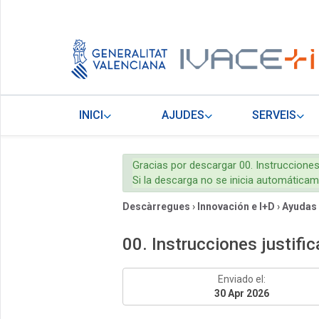
INICI
AJUDES
SERVEIS
Gracias por descargar 00. Instrucciones 
Si la descarga no se inicia automática
Descàrregues
›
Innovación e I+D
›
Ayudas
00. Instrucciones justifi
Enviado el:
30 Apr 2026