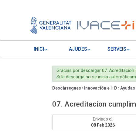
INICI
AJUDES
SERVEIS
Gracias por descargar 07. Acreditacio
Si la descarga no se inicia automática
Descàrregues
›
Innovación e I+D
›
Ayudas
07. Acreditacion cumpli
Enviado el:
08 Feb 2026