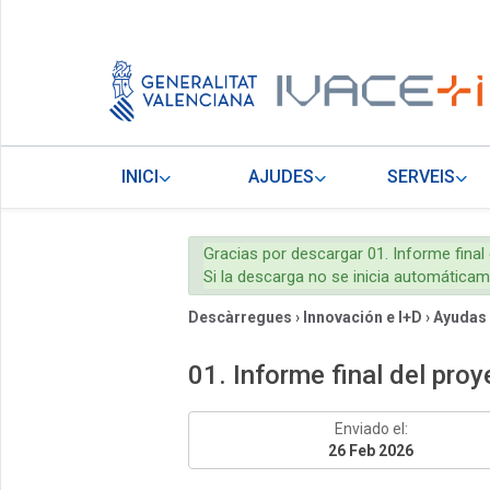
INICI
AJUDES
SERVEIS
Gracias por descargar 01. Informe final
Si la descarga no se inicia automática
Descàrregues
›
Innovación e I+D
›
Ayudas
01. Informe final del pro
Enviado el:
26 Feb 2026