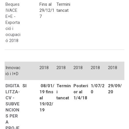
Beques
Fins al
Termini
IVACE
29/12/1
tancat
E+E -
7
Exporta
ció i
ocupaci
ó 2018
Innovac
2018
2018
2018
2018
2018
ió i I+D
DIGITA
SI
08/01/
Termin
Posteri
1/07/2
29/09/
LITZA-
19 fins
i
or al
0
20
CV -
al
tancat
1/4/18
SUBVE
19/02/
NCION
19
S PER
A
PROJE