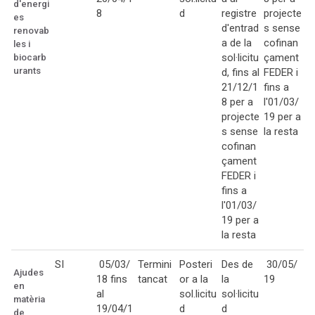
d'energi
8
d
registre
projecte
es
d'entrad
s sense
renovab
a de la
cofinan
les i
sol·licitu
çament
biocarb
urants
d, fins al
FEDER i
21/12/1
fins a
8 per a
l'01/03/
projecte
19 per a
s sense
la resta
cofinan
çament
FEDER i
fins a
l'01/03/
19 per a
la resta
SI
05/03/
Termini
Posteri
Des de
30/05/
Ajudes
18 fins
tancat
or a la
la
19
en
al
sol.licitu
sol·licitu
matèria
19/04/1
d
d
de