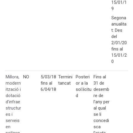
15/01/1
9
Segona
anualita
t: Des
del
2/01/20
fins al
15/01/2
0
Millora,
NO
5/03/18
Termini
Posteri
Fins al
modern
fins al
tancat
or a la
31 de
ització i
6/04/18
sol.licitu
desemb
dotació
d
re de
d'infrae
l'any per
structur
al qual
es i
se li
serveis
concedi
en
sca