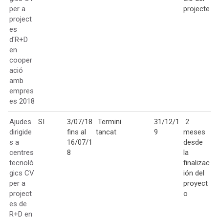
per a
projecte
project
es
d'R+D
en
cooper
ació
amb
empres
es 2018
Ajudes
SI
3/07/18
Termini
31/12/1
2
dirigide
fins al
tancat
9
meses
s a
16/07/1
desde
centres
8
la
tecnolò
finalizac
gics CV
ión del
per a
proyect
project
o
es de
R+D en