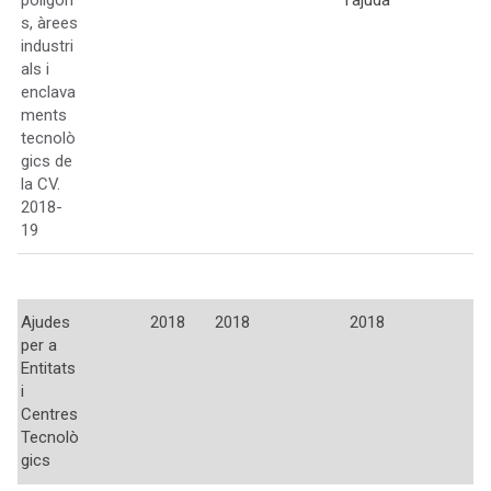
polígon
l'ajuda
s, àrees
industri
als i
enclava
ments
tecnolò
gics de
la CV.
2018-
19
Ajudes
2018
2018
2018
per a
Entitats
i
Centres
Tecnolò
gics