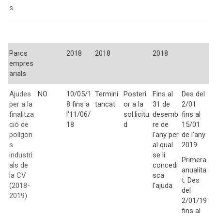
s
Parcs
2018
2018
2018
empres
arials
Ajudes
NO
10/05/1
Termini
Posteri
Fins al
Des del
per a la
8 fins a
tancat
or a la
31 de
2/01
finalitza
l'11/06/
sol.licitu
desemb
fins al
ció de
18
d
re de
15/01
polígon
l'any per
de l'any
s
al qual
2019
industri
se li
Primera
als de
concedi
anualita
la CV
sca
t: Des
(2018-
l'ajuda
del
2019)
2/01/19
fins al