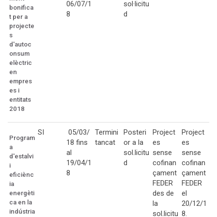
06/07/1
sol·licitu
bonifica
8
d
t per a
projecte
s
d'autoc
onsum
elèctric
en
empres
es i
entitats
2018
SI
05/03/
Termini
Posteri
Project
Project
Program
18 fins
tancat
or a la
es
es
a
al
sol.licitu
sense
sense
d'estalvi
19/04/1
d
cofinan
cofinan
i
8
çament
çament
eficiènc
FEDER
FEDER
ia
des de
el
energèti
ca en la
la
20/12/1
indústria
sol.licitu
8.