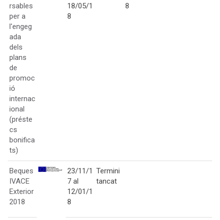
rsables
18/05/1
8
per a
8
l'engeg
ada
dels
plans
de
promoc
ió
internac
ional
(préste
cs
bonifica
ts)
Beques
23/11/1
Termini
IVACE
7 al
tancat
Exterior
12/01/1
2018
8