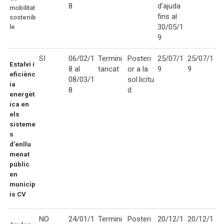
8
d'ajuda
mobilitat
fins al
sostenib
30/05/1
le
9
SI
06/02/1
Termini
Posteri
25/07/1
25/07/1
Estalvi i
8 al
tancat
or a la
9
9
eficiènc
08/03/1
sol.licitu
ia
8
d
energèt
ica en
els
sisteme
s
d'enllu
menat
públic
en
municip
is CV
NO
24/01/1
Termini
Posteri
20/12/1
20/12/1