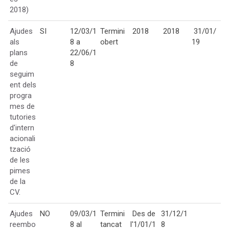
2018)
Ajudes
SI
12/03/1
Termini
2018
2018
31/01/
als
8 a
obert
19
plans
22/06/1
de
8
seguim
ent dels
progra
mes de
tutories
d'intern
acionali
tzació
de les
pimes
de la
CV.
Ajudes
NO
09/03/1
Termini
Des de
31/12/1
reembo
8 al
tancat
l'1/01/1
8