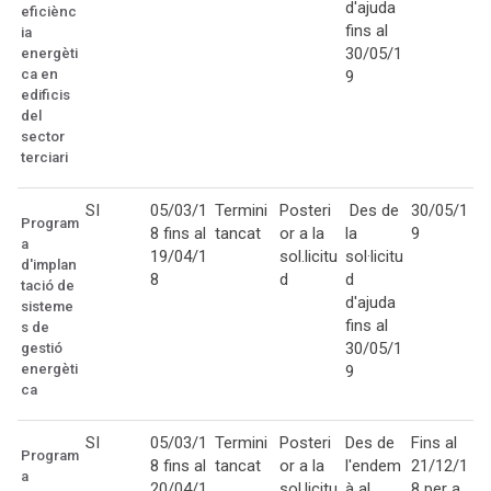
d'ajuda
eficiènc
fins al
ia
30/05/1
energèti
ca en
9
edificis
del
sector
terciari
SI
05/03/1
Termini
Posteri
Des de
30/05/1
Program
8 fins al
tancat
or a la
la
9
a
19/04/1
sol.licitu
sol·licitu
d'implan
8
d
d
tació de
d'ajuda
sisteme
fins al
s de
30/05/1
gestió
energèti
9
ca
SI
05/03/1
Termini
Posteri
Des de
Fins al
Program
8 fins al
tancat
or a la
l'endem
21/12/1
a
20/04/1
sol.licitu
à al
8 per a