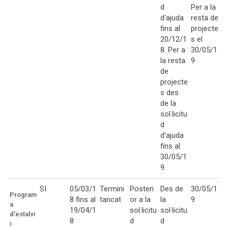
d
Per a la
d'ajuda
resta de
fins al
projecte
20/12/1
s el
8. Per a
30/05/1
la resta
9
de
projecte
s des
de la
sol.licitu
d
d'ajuda
fins al
30/05/1
9
SI
05/03/1
Termini
Posteri
Des de
30/05/1
Program
8 fins al
tancat
or a la
la
9
a
19/04/1
sol.licitu
sol·licitu
d'estalvi
8
d
d
i