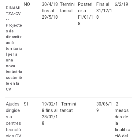
NO
30/4/18
Termini
Posteri
Fins al
6/2/19
DINAMI
fins al
tancat
or a
31/12/1
TZA-CV
29/5/18
l'1/01/1
8
--
8
Projecte
s de
dinamitz
ació
territoria
l per a
una
nova
indústria
sostenib
le en la
CV
Ajudes
SI
19/02/1
Termini
30/06/1
2
dirigide
8 fins al
tancat
9
mesos
s a
28/02/1
des de
centres
8
la
tecnolò
finalitza
gics CV
ció del