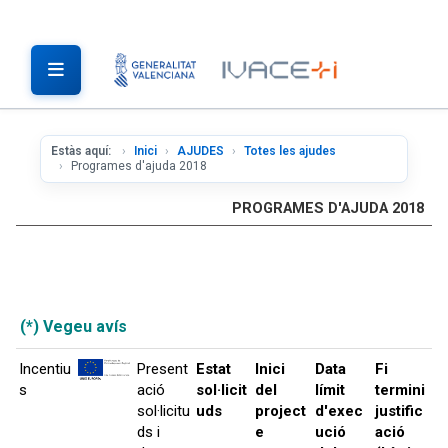
Estàs aquí:
Inici
AJUDES
Totes les ajudes
Programes d'ajuda 2018
PROGRAMES D'AJUDA 2018
(*) Vegeu avís
Incentiu
Present
Estat
Inici
Data
Fi
s
ació
sol·licit
del
límit
termini
sol·licitu
uds
project
d'exec
justific
ds i
e
ució
ació