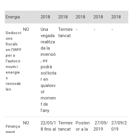
Energia
2018
2018
2018
2018
2018
NO
Una
Termini
-
-
-
Deducci
vegada
tancat
ons
realitza
fiscals
da la
en l'IRPF
inversió
per a
, es
l'autoco
podrà
nsum i
energie
sol·licita
s
r en
renovab
qualsev
les
ol
momen
t de
l'any.
NO
22/05/1
Termini
Posteri
27/09/
27/09/2
Finança
8 fins al
tancat
or a la
2019
019
ment