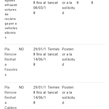
Ajudes
8 fins al
tancat
or a la
8
8
infraestr
08/03/1
sol.licitu
uctures
8
d
de
recàrre
ga per a
vehicles
elèctric
s
Pla
NO
29/01/1
Termini
Posteri
Renove
8 fins al
tancat
or a la
Renhat
14/06/1
sol.licitu
a
8
d
Finestre
s
Pla
NO
29/01/1
Termini
Posteri
Renove
8 fins al
tancat
or a la
Renhat
14/06/1
sol.licitu
a
8
d
Caldere