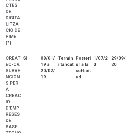
CTES
DE
DIGITA
LITZA
CIÓ DE
PIME
(*)
CREAT
SI
08/01/
Termin
Posteri
1/07/2
29/09/
EC-CV.
19 a
i tancat
or a la
0
20
SUBVE
20/02/
sol·licit
NCION
19
ud
S PER
A
CREAC
IÓ
D'EMP
RESES
DE
BASE