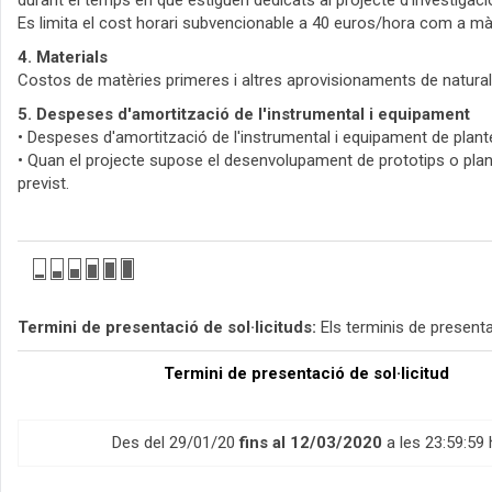
durant el temps en què estiguen dedicats al projecte d'investigac
Es limita el cost horari subvencionable a 40 euros/hora com a mà
4. Materials
Costos de matèries primeres i altres aprovisionaments de natural
5. Despeses d'amortització de l'instrumental i equipament
• Despeses d'amortització de l'instrumental i equipament de plante
• Quan el projecte supose el desenvolupament de prototips o plant
previst.
Termini de presentació de sol·licituds:
Els terminis de presenta
Termini de presentació de sol·licitud
Des del 29/01/20
fins al 12/03/2020
a les 23:59:59 