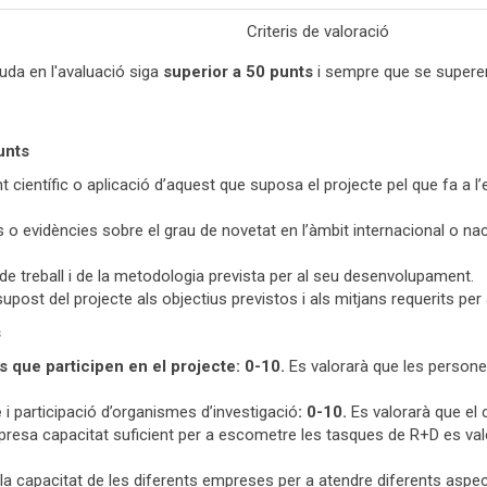
Criteris de valoració
uda en l'avaluació siga
superior a 50 punts
i sempre que se superen 
unts
científic o aplicació d’aquest que suposa el projecte pel que fa a l’e
 o evidències sobre el grau de novetat en l’àmbit internacional o na
a de treball i de la metodologia prevista per al seu desenvolupament.
upost del projecte als objectius previstos i als mitjans requerits per
s
s que participen en el projecte: 0-10.
Es valorarà que les persones
e
i participació d’organismes d’investigació
: 0-10.
Es valorarà que el 
presa capacitat suficient per a escometre les tasques de R+D es va
la capacitat de les diferents empreses per a atendre diferents aspe