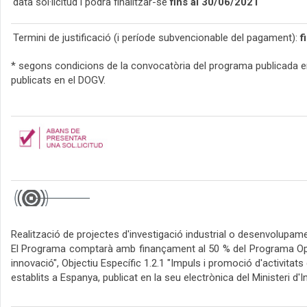
data sol·licitud i podrà finalitzar-se
fins al 30/06/2021
Termini de justificació (i període subvencionable del pagament):
f
* segons condicions de la convocatòria del programa publicada e
publicats en el DOGV.
Realització de projectes d'investigació industrial o desenvolupa
El Programa comptarà amb finançament al 50 % del Programa Operat
innovació", Objectiu Específic 1.2.1 "Impuls i promoció d'activita
establits a Espanya, publicat en la seu electrònica del Ministeri d'I