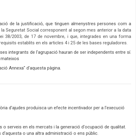
ió de la justificació, que tinguen almenys
tres persones com a
 la Seguretat Social corresponent al segon mes anterior a la data
a Llei 38/2003, de 17 de novembre, i que, integrades en una forma
uisits establits en els articles 4 i 25 de les bases reguladores.
es integrants de l'agrupació hauran de ser independents entre sí.
s mateixos
ació Annexa" d'aquesta pàgina.
tòria d'ajudes produïsca un efecte incentivador per a l'execució
s o serveis en els mercats i la generació d'ocupació de qualitat.
d'aquesta o una altra administració o ens públic.