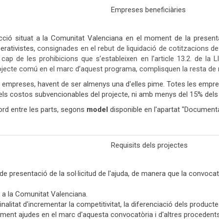
Empreses beneficiàries
ió situat a la Comunitat Valenciana en el moment de la presentac
rativistes,
consignades en el rebut de liquidació de cotitzacions de
 cap de les prohibicions que s’estableixen en l’article 13.2. de l
ojecte comú en el marc d’aquest programa, complisquen la resta de req
empreses, havent de ser almenys una d'elles pime. Totes les empres
els costos subvencionables del projecte, ni amb menys del 15% del
ord entre les parts, segons
model
disponible en l'apartat "Document
Requisits dels projectes
 de presentació de la sol·licitud de l'ajuda, de manera que la convoca
e a la Comunitat Valenciana.
litat d'incrementar la competitivitat, la diferenciació dels producte
ment ajudes en el marc d'aquesta convocatòria i d'altres procedents 