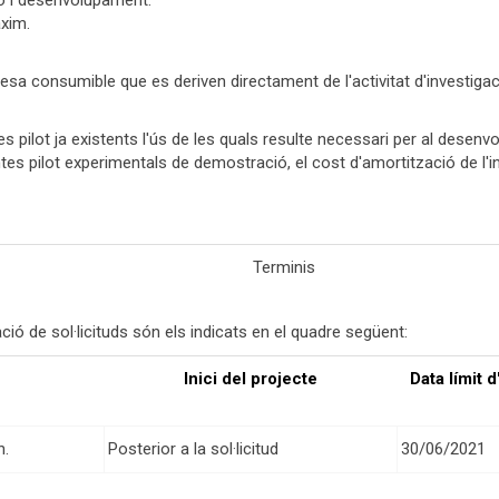
ió i desenvolupament.
xim.
esa consumible que es deriven directament de l'activitat d'investig
s pilot ja existents l'ús de les quals resulte necessari per al desenv
es pilot experimentals de demostració, el cost d'amortització de l'
Terminis
ció de sol·licituds són els indicats en el quadre següent:
Inici del projecte
Data límit 
h.
Posterior a la sol·licitud
30/06/2021