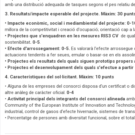
amb una distribució adequada de tasques segons el pes relatiu de
3. Resultats/impacte esperable del projecte. Màxim: 30 punts
• Impacte econòmic, social i mediambiental del projecte: 0-1
millora de la competitivitat i creació d'ocupació; orientació cap a l
• Projectes que s'enquadren en les mesures RIS3 CV
de quali
sostenibilitat
. 0-5
.
• Efecte d'arrossegament: 0-5.
Es valorarà l'efecte arrossegue d
actuacions tendents a fer seues, emular o basar-se en els assoli
• Projectes els resultats dels quals siguen prototips propers
• Projectes el desenvolupament dels quals s'efectue a partir
4. Característiques del sol·licitant. Màxim: 10 punts
• Alguna de les empreses del consorci disposa d'un certificat o di
altre anàleg de caràcter oficial.
0-4
•
Activitat principal dels integrants del consorci alineada
amb 
Community of the European Institute of Innovation and Technolog
industrial, control de gasos d'efecte hivernacle, sistemes de tran
• Percentatge de persones amb diversitat funcional, sobre el total d