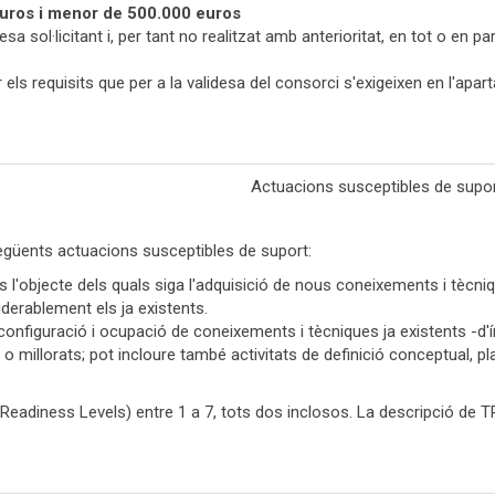
uros i menor de 500.000 euros
a sol·licitant i, per tant no realitzat amb anterioritat, en tot o en 
 els requisits que per a la validesa del consorci s'exigeixen en l'apa
Actuacions susceptibles de supo
egüents actuacions susceptibles de suport:
ics l'objecte dels quals siga l'adquisició de nous coneixements i tècni
derablement els ja existents.
onfiguració i ocupació de coneixements i tècniques ja existents -d'ín
 o millorats; pot incloure també activitats de definició conceptual,
 Readiness Levels) entre 1 a 7, tots dos inclosos. La descripció de T