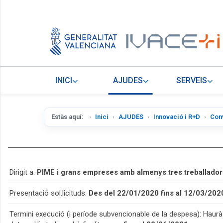
INICI
AJUDES
SERVEIS
Estàs aquí:
Inici
AJUDES
Innovació i R+D
Con
Dirigit a:
PIME i grans empreses amb almenys tres treballadors
Presentació sol.licituds:
Des del 22/01/2020 fins al 12/03/2020
Termini execució (i període subvencionable de la despesa): Haurà d