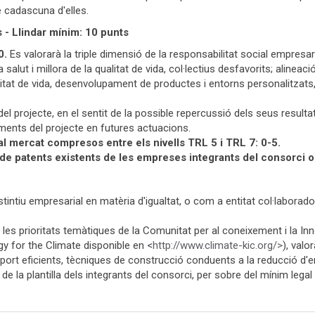
 cadascuna d'elles.
 - Llindar mínim: 10 punts
0.
Es valorarà la triple dimensió de la responsabilitat social empresar
a salut i millora de la qualitat de vida, col·lectius desfavorits; alinea
tat de vida, desenvolupament de productes i entorns personalitzat
el projecte, en el sentit de la possible repercussió dels seus result
ments del projecte en futures actuacions.
 al mercat compresos entre els nivells TRL 5 i TRL 7: 0-5.
 de patents existents de les empreses integrants del consorci o
stintiu empresarial en matèria d'igualtat, o com a entitat col·laborad
les prioritats temàtiques de la Comunitat per al coneixement i la In
y for the Climate disponible en <
http://www.climate-kic.org/>
), val
sport eficients, tècniques de construcció conduents a la reducció d'
e la plantilla dels integrants del consorci, per sobre del mínim legal 