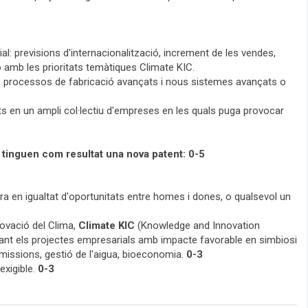
ial: previsions d'internacionalització, increment de les vendes,
ció amb les prioritats temàtiques Climate KIC.
s, processos de fabricació avançats i nous sistemes avançats o
ats en un ampli col·lectiu d'empreses en les quals puga provocar
 tinguen com resultat una nova patent: 0-5
ora en igualtat d'oportunitats entre homes i dones, o qualsevol un
novació del Clima,
Climate KIC
(Knowledge and Innovation
orant els projectes empresarials amb impacte favorable en simbiosi
emissions, gestió de l'aigua, bioeconomia.
0-3
exigible.
0-3