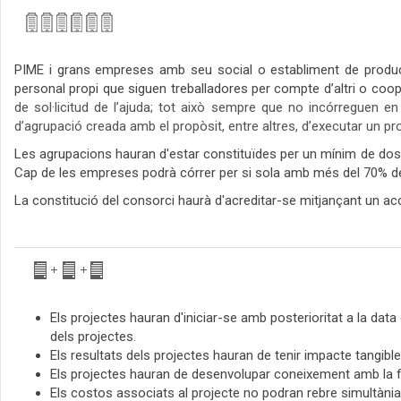
PIME i grans empreses amb seu social o establiment de producc
personal propi que siguen treballadores per compte d’altri o coope
de sol·licitud de l’ajuda; tot això sempre que no incórreguen en
d’agrupació creada amb el propòsit, entre altres, d’executar un pr
Les agrupacions hauran d'estar constituïdes per un mínim de dos 
Cap de les empreses podrà córrer per si sola amb més del 70% d
La constitució del consorci haurà d'acreditar-se mitjançant un ac
Els projectes hauran d'iniciar-se amb posterioritat a la data
dels projectes.
Els resultats dels projectes hauran de tenir impacte tangibl
Els projectes hauran de desenvolupar coneixement amb la fina
Els costos associats al projecte no podran rebre simultània