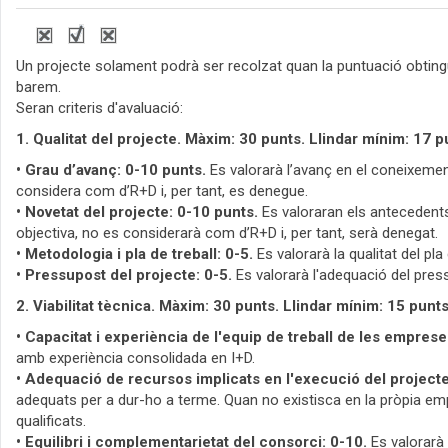
Un projecte solament podrà ser recolzat quan la puntuació obting
barem.
Seran criteris d'avaluació:
1. Qualitat del projecte. Màxim: 30 punts. Llindar mínim: 17 p
• Grau d’avanç: 0-10 punts.
Es valorarà l’avanç en el coneixement 
considera com d’R+D i, per tant, es denegue.
• Novetat del projecte: 0-10 punts.
Es valoraran els antecedents
objectiva, no es considerarà com d’R+D i, per tant, serà denegat.
• Metodologia i pla de treball: 0-5.
Es valorarà la qualitat del pl
• Pressupost del projecte: 0-5.
Es valorarà l'adequació del press
2. Viabilitat tècnica. Màxim: 30 punts. Llindar mínim: 15 punt
• Capacitat i experiència de l'equip de treball de les emprese
amb experiència consolidada en I+D.
• Adequació de recursos implicats en l'execució del project
adequats per a dur-ho a terme. Quan no existisca en la pròpia em
qualificats.
• Equilibri i complementarietat del consorci: 0-10.
Es valorarà 