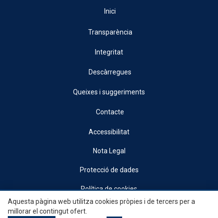
Inici
Transparència
Integritat
Descàrregues
Queixes i suggeriments
Contacte
Accessibilitat
Nota Legal
Protecció de dades
Política de cookies
Aquesta pàgina web utilitza cookies pròpies i de tercers per a
© 2026, Generalitat • Conselleria d’Indústria, Turisme, Innovació i Comerç •
millorar el contingut ofert.
Institut Valencià de Competitivitat Empresarial