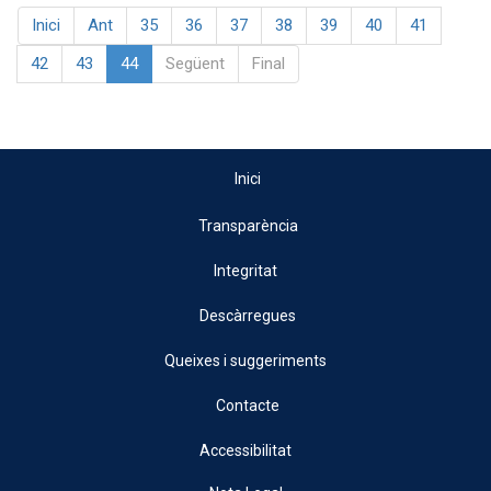
Inici
Ant
35
36
37
38
39
40
41
42
43
44
Següent
Final
Inici
Transparència
Integritat
Descàrregues
Queixes i suggeriments
Contacte
Accessibilitat