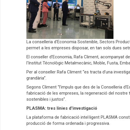
La conselleria d'Economia Sostenible, Sectors Producti
permet a les empreses disposar, en tan sols dues setma
El conseller d'Economia, Rafa Climent, acompanyat de 
l'Institut Técnològic Metalmecànic, Moble, Fusta, Emba
Per al conseller Rafa Climent “es tracta d'una investi
grandària”.
Segons Climent “l'impuls que des de la Conselleria d'
fabricació de les empreses, la regeneració del nostre 
sostenibles i justos”.
PLASMA: tres línies d'investigació
La plataforma de fabricació intel·ligent PLASMA consta 
producció de forma ordenada i progressiva.