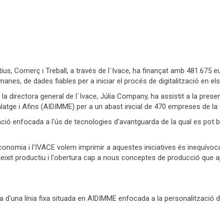
us, Comerç i Treball, a través de l´Ivace, ha finançat amb 481.675 eu
nes, de dades fiables per a iniciar el procés de digitalització en 
la directora general de l´Ivace, Júlia Company, ha assistit a la pr
latge i Afins (AIDIMME) per a un abast inicial de 470 empreses de la
gació enfocada a l'ús de tecnologies d'avantguarda de la qual es pot 
Economia i l'IVACE volem imprimir a aquestes iniciatives és inequív
teixit productiu i l'obertura cap a nous conceptes de producció que 
d'una línia fixa situada en AIDIMME enfocada a la personalització del