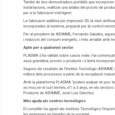
També de dos demostradors portàtils que incorporen t
instal·lacions, realitzar una anàlisi del procés de produc
per a la fabricació intel·ligent.
La fabricació additiva per impressió 3D, la visió artifi
incorporades al sistema, preparat per al control remot 
Per al president de AIDIMME, Fernando Saludes, aques
i reducció del consum energètic, i més amable amb le
Apte per a qualsevol sector
PLASMA s'ha validat sobre casos reals i ha començat l
seua grandària, procés o producte i s'anirà incorporan
Segons els resultats de l'Institut Tecnològic AIDIMME 
millora dels processos a partir de la recopilació massi
Amb la plataforma PLASMA “podem avaluar en poc temps 
es mou en el curt termini, d'1 a 3 anys, en els sector
Producte de AIDIMME, José Luis Sánchez.
Més ajuda als centres tecnològics
El conseller ha agraït als Instituts Tecnològics l'impo
les empreses en benefici de la societat.