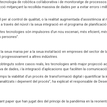
ecnologia de robòtica col·laborativa i de monitoratge de processos
ció mitjançant la recollida massiva de dades per a evitar errors i millora
cial per al control de qualitat, o la realitat augmentada d'assistència
a través del núvol i la seua integració en el programa de planificació
tes tecnologies són impulsores d'un nou escenari, més eficient, mé
s persones”.
a seua marxa per a la seua instal·lació en empreses del sector de 
t progressivament a altres indústries.
obtinguts sobre casos reals, les tecnologies amb major projecció act
va de dades, i la integració d'aplicacions que faciliten la comunicaci
la viabilitat d'un procés de transformació digital i quantificar la 
s analitzats i depenent del procés”, ha explicat el responsable de D
rtant paper que han jugat des del principi de la pandèmia en la reori