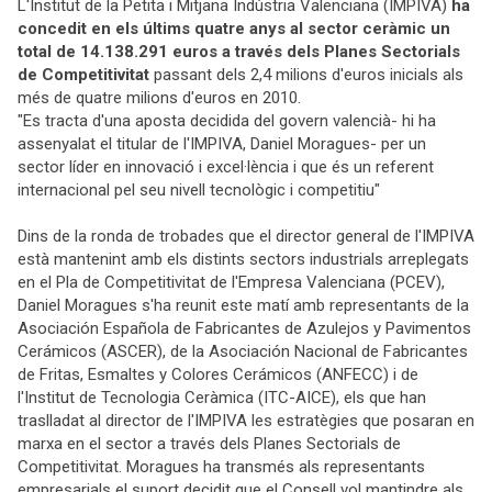
L'Institut de la Petita i Mitjana Indústria Valenciana (IMPIVA)
ha
concedit en els últims quatre anys al sector ceràmic un
total de 14.138.291 euros a través dels Planes Sectorials
de Competitivitat
passant dels 2,4 milions d'euros inicials als
més de quatre milions d'euros en 2010.
"Es tracta d'una aposta decidida del govern valencià- hi ha
assenyalat el titular de l'IMPIVA, Daniel Moragues- per un
sector líder en innovació i excel·lència i que és un referent
internacional pel seu nivell tecnològic i competitiu"
Dins de la ronda de trobades que el director general de l'IMPIVA
està mantenint amb els distints sectors industrials arreplegats
en el Pla de Competitivitat de l'Empresa Valenciana (PCEV),
Daniel Moragues s'ha reunit este matí amb representants de la
Asociación Española de Fabricantes de Azulejos y Pavimentos
Cerámicos (ASCER), de la Asociación Nacional de Fabricantes
de Fritas, Esmaltes y Colores Cerámicos (ANFECC) i de
l'Institut de Tecnologia Ceràmica (ITC-AICE), els que han
traslladat al director de l'IMPIVA les estratègies que posaran en
marxa en el sector a través dels Planes Sectorials de
Competitivitat. Moragues ha transmés als representants
empresarials el suport decidit que el Consell vol mantindre als