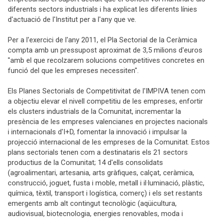
diferents sectors industrials i ha explicat les diferents línies
d'actuació de l'Institut per a l'any que ve.
Per a l'exercici de l'any 2011, el Pla Sectorial de la Ceràmica
compta amb un pressupost aproximat de 3,5 milions d'euros
"amb el que recolzarem solucions competitives concretes en
funció del que les empreses necessiten".
Els Planes Sectorials de Competitivitat de l'IMPIVA tenen com
a objectiu elevar el nivell competitiu de les empreses, enfortir
els clusters industrials de la Comunitat, incrementar la
presència de les empreses valencianes en projectes nacionals
i internacionals d'I+D, fomentar la innovació i impulsar la
projecció internacional de les empreses de la Comunitat. Estos
plans sectorials tenen com a destinataris els 21 sectors
productius de la Comunitat; 14 d'ells consolidats
(agroalimentari, artesania, arts gràfiques, calçat, ceràmica,
construcció, joguet, fusta i moble, metall i il·luminació, plàstic,
química, tèxtil, transport i logística, comerç) i els set restants
emergents amb alt contingut tecnològic (aqüicultura,
audiovisual, biotecnologia, energies renovables, moda i