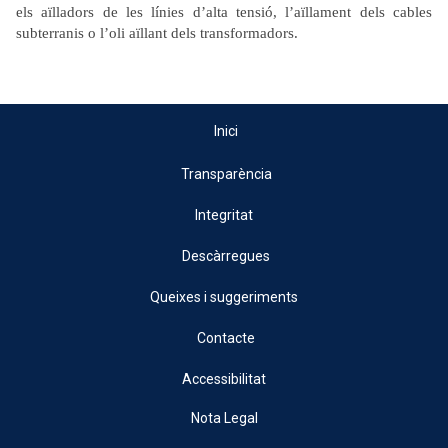
els aïlladors de les línies d’alta tensió, l’aïllament dels cables
subterranis o l’oli aïllant dels transformadors.
Inici
Transparència
Integritat
Descàrregues
Queixes i suggeriments
Contacte
Accessibilitat
Nota Legal