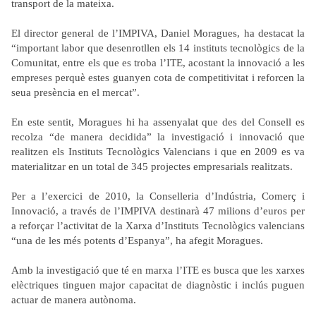
transport de la mateixa.
El director general de l’IMPIVA, Daniel Moragues, ha destacat la
“important labor que desenrotllen els 14 instituts tecnològics de la
Comunitat, entre els que es troba l’ITE, acostant la innovació a les
empreses perquè estes guanyen cota de competitivitat i reforcen la
seua presència en el mercat”.
En este sentit, Moragues hi ha assenyalat que des del Consell es
recolza “de manera decidida” la investigació i innovació que
realitzen els Instituts Tecnològics Valencians i que en 2009 es va
materialitzar en un total de 345 projectes empresarials realitzats.
Per a l’exercici de 2010, la Conselleria d’Indústria, Comerç i
Innovació, a través de l’IMPIVA destinarà 47 milions d’euros per
a reforçar l’activitat de la Xarxa d’Instituts Tecnològics valencians
“una de les més potents d’Espanya”, ha afegit Moragues.
Amb la investigació que té en marxa l’ITE es busca que les xarxes
elèctriques tinguen major capacitat de diagnòstic i inclús puguen
actuar de manera autònoma.