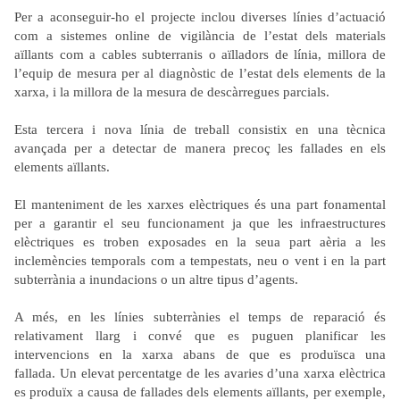
Per a
aconseguir-ho el projecte inclou diverses línies d’actuació
com a sistemes online de vigilància de l’estat dels materials
aïllants com a cables subterranis o aïlladors de línia, millora de
l’equip de mesura per al diagnòstic de l’estat dels elements de la
xarxa, i la millora de la mesura de descàrregues parcials.
Esta tercera i nova línia de treball consistix en una tècnica
avançada per a detectar de manera precoç les
fallades en els
elements aïllants.
El manteniment de les xarxes elèctriques és una part fonamental
per a garantir el seu funcionament ja que les infraestructures
elèctriques es troben exposades en la seua part aèria a les
inclemències temporals com a tempestats,
neu o vent i en la part
subterrània a inundacions o un altre tipus d’agents.
A més, en les línies subterrànies el temps de reparació és
relativament llarg i convé que es puguen planificar les
intervencions en la xarxa abans de que es produïsca una
fallada. Un elevat percentatge de les avaries d’una xarxa elèctrica
es produïx a causa de
fallades dels elements aïllants, per exemple,