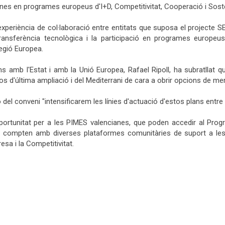
es en programes europeus d'I+D, Competitivitat, Cooperació i Sosten
periència de col·laboració entre entitats que suposa el projecte S
a transferència tecnològica i la participació en programes europeu
egió Europea.
 amb l'Estat i amb la Unió Europea, Rafael Ripoll, ha subratllat que
s d'última ampliació i del Mediterrani de cara a obrir opcions de me
del conveni "intensificarem les línies d'actuació d'estos plans entre 
portunitat per a les PIMES valencianes, que poden accedir al Prog
ix, compten amb diverses plataformes comunitàries de suport a le
sa i la Competitivitat.