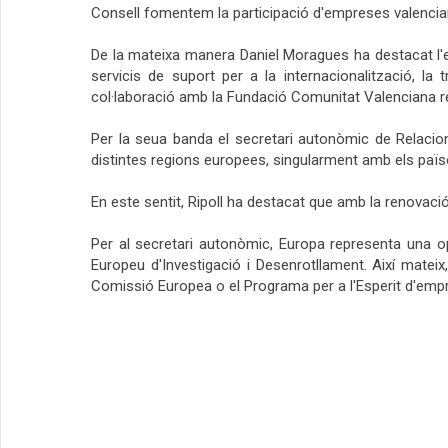
Consell fomentem la participació d'empreses valencian
De la mateixa manera Daniel Moragues ha destacat l'ex
servicis de suport per a la internacionalització, l
col·laboració amb la Fundació Comunitat Valenciana r
Per la seua banda el secretari autonòmic de Relacions
distintes regions europees, singularment amb els païso
En este sentit, Ripoll ha destacat que amb la renovació 
Per al secretari autonòmic, Europa representa una o
Europeu d'Investigació i Desenrotllament. Així mate
Comissió Europea o el Programa per a l'Esperit d'empre