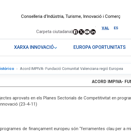
Conselleria d'Indústria, Turisme, Innovació i Comerç
.
VAL
ES
Carpeta ciutadana
|
XARXA INNOVACIÓ
EUROPA OPORTUNITATS
istórico
Acord IMPIVA- Fundació Comunitat Valenciana regió Europea
ACORD IMPIVA- F
rojectes aprovats en els Planes Sectorials de Competitivitat en progr
 innovació (23-4-11)
 programes de finançament europeu són "ferramentes clau per a millor