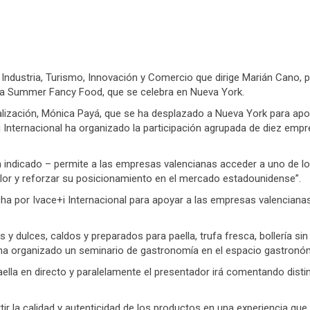
de Industria, Turismo, Innovación y Comercio que dirige Marián Cano
ria Summer Fancy Food, que se celebra en Nueva York.
alización, Mónica Payá, que se ha desplazado a Nueva York para apo
e+i Internacional ha organizado la participación agrupada de diez e
indicado – permite a las empresas valencianas acceder a uno de los
lor y reforzar su posicionamiento en el mercado estadounidense”.
cha por Ivace+i Internacional para apoyar a las empresas valencia
dulces, caldos y preparados para paella, trufa fresca, bollería si
l ha organizado un seminario de gastronomía en el espacio gastronó
ella en directo y paralelamente el presentador irá comentando disti
 la calidad y autenticidad de los productos en una experiencia que