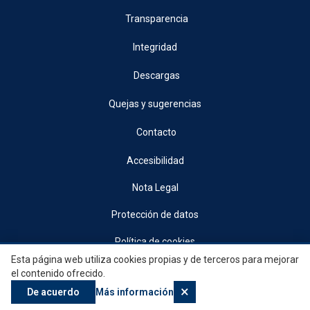
Transparencia
Integridad
Descargas
Quejas y sugerencias
Contacto
Accesibilidad
Nota Legal
Protección de datos
Política de cookies
Esta página web utiliza cookies propias y de terceros para mejorar
© 2026, Generalitat • Conselleria d’Indústria, Turisme, Innovació i Comerç •
el contenido ofrecido.
Institut Valencià de Competitivitat Empresarial
×
De acuerdo
Más información