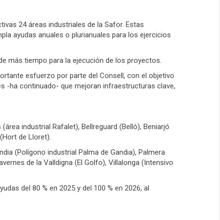
ivas 24 áreas industriales de la Safor. Estas
a ayudas anuales o plurianuales para los ejercicios
 de más tiempo para la ejecución de los proyectos.
rtante esfuerzo por parte del Consell, con el objetivo
s -ha continuado- que mejoran infraestructuras clave,
ea industrial Rafalet), Bellreguard (Belló), Beniarjó
(Hort de Lloret).
ndia (Polígono industrial Palma de Gandia), Palmera
avernes de la Valldigna (El Golfo), Villalonga (Intensivo
yudas del 80 % en 2025 y del 100 % en 2026, al