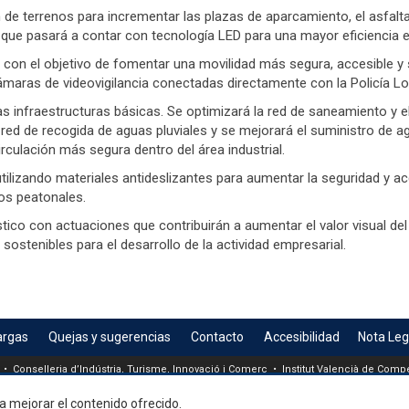
 de terrenos para incrementar las plazas de aparcamiento, el asfalt
 que pasará a contar con tecnología LED para una mayor eficiencia e
es, con el objetivo de fomentar una movilidad más segura, accesible y
cámaras de videovigilancia conectadas directamente con la Policía Lo
as infraestructuras básicas. Se optimizará la red de saneamiento y 
a red de recogida de aguas pluviales y se mejorará el suministro de 
irculación más segura dentro del área industrial.
tilizando materiales antideslizantes para aumentar la seguridad y acc
sos peatonales.
tico con actuaciones que contribuirán a aumentar el valor visual del 
sostenibles para el desarrollo de la actividad empresarial.
argas
Quejas y sugerencias
Contacto
Accesibilidad
Nota Leg
 • Conselleria d’Indústria, Turisme, Innovació i Comerç • Institut Valencià de Compet
a mejorar el contenido ofrecido.