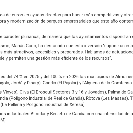
ones de euros en ayudas directas para hacer más competitivas y atract
ra y modernización de parques empresariales que este año contempl
n de carácter plurianual, de manera que los ayuntamientos dispondrán
rismo, Marián Cano, ha destacado que esta inversión “supone un impo
os más atractivos, accesibles y preparados. Hablamos de actuacione
ble y permiten una gestión más eficiente de los recursos”.
 del 74 % en 2025 y del 100 % en 2026 los municipios de Almoines (ár
ngola, Jordà y Disarp), Gandia (El Rajolar) y l’Alqueria de la Comtessa 
inyes), Oliva (El Brosquil Sectores 3 y 16 y Jovades), Palma de Ga
 Gandia (Polígono industrial de Real de Gandia), Ròtova (Les Masses), T
(La Pelleria y Polígono industrial de Xeresa).
ios industriales Alcodar y Benieto de Gandia con una intensidad de a
GM).