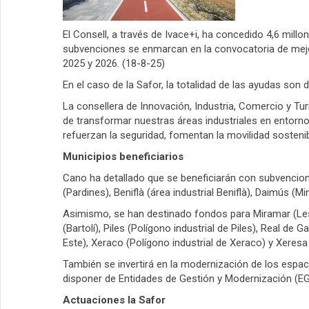
El Consell, a través de Ivace+i, ha concedido 4,6 mill
subvenciones se enmarcan en la convocatoria de mejo
2025 y 2026. (18-8-25)
En el caso de la Safor, la totalidad de las ayudas so
La consellera de Innovación, Industria, Comercio y Tu
de transformar nuestras áreas industriales en entorn
refuerzan la seguridad, fomentan la movilidad sosteni
Municipios beneficiarios
Cano ha detallado que se beneficiarán con subvenciones
(Pardines), Beniflà (área industrial Beniflà), Daimús (Mi
Asimismo, se han destinado fondos para Miramar (Les V
(Bartolí), Piles (Polígono industrial de Piles), Real de
Este), Xeraco (Polígono industrial de Xeraco) y Xeresa 
También se invertirá en la modernización de los espac
disponer de Entidades de Gestión y Modernización (E
Actuaciones la Safor