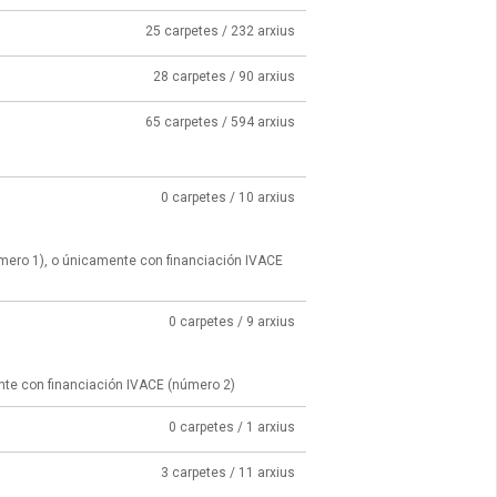
25 carpetes / 232 arxius
28 carpetes / 90 arxius
65 carpetes / 594 arxius
0 carpetes / 10 arxius
úmero 1), o únicamente con financiación IVACE
0 carpetes / 9 arxius
nte con financiación IVACE (número 2)
0 carpetes / 1 arxius
3 carpetes / 11 arxius