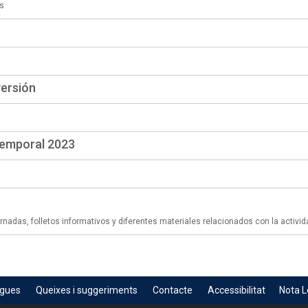
s
versión
temporal 2023
adas, folletos informativos y diferentes materiales relacionados con la activid
egues
Queixes i suggeriments
Contacte
Accessibilitat
Nota L