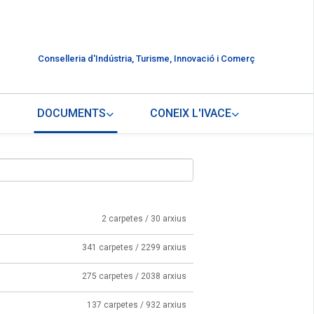
Conselleria d'Indústria, Turisme, Innovació i Comerç
DOCUMENTS
CONEIX L'IVACE
2 carpetes / 30 arxius
341 carpetes / 2299 arxius
275 carpetes / 2038 arxius
137 carpetes / 932 arxius