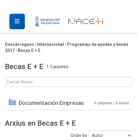
Descàrregues
›
Internacional
›
Programas de ayudas y becas
2017
›
Becas E + E
Becas E + E
1 Carpetes
Documentación Empresas
0 carpetes / 6 arxius
Arxius en Becas E + E
Order by