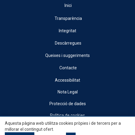
Inici
Transparència
Integritat
Descàrregues
Queixes i suggeriments
Contacte
Accessibilitat
Nota Legal
Protecció de dades
Política de cookies
Aquesta pàgina web utilitza cookies pròpies i de tercers per a
© 2026, Generalitat • Conselleria d’Indústria, Turisme, Innovació i Comerç •
millorar el contingut ofert.
Institut Valencià de Competitivitat Empresarial