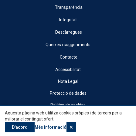
Transparència
Integritat
Descàrregues
Queixes i suggeriments
Contacte
Accessibilitat
Nota Legal
Protecció de dades
Política de cookies
Aquesta pàgina web utilitza cookies pròpies i de tercers per a
© 2026, Generalitat • Conselleria d’Indústria, Turisme, Innovació i Comerç •
millorar el contingut ofert.
Institut Valencià de Competitivitat Empresarial
×
D'acord
Més informació