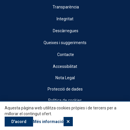
Transparència
Integritat
Descàrregues
Queixes i suggeriments
Contacte
Accessibilitat
Nota Legal
Protecció de dades
Política de cookies
Aquesta pàgina web utilitza cookies pròpies i de tercers per a
© 2026, Generalitat • Conselleria d’Indústria, Turisme, Innovació i Comerç •
millorar el contingut ofert.
Institut Valencià de Competitivitat Empresarial
×
D'acord
Més informació